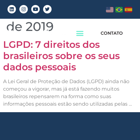
Dia:
26 de fevereiro
de 2019
CONTATO
LGPD: 7 direitos dos
brasileiros sobre os seus
dados pessoais
A Lei Geral de Proteção de Dados (LGPD) ainda não
começou a vigorar, mas já está fazendo muitos
brasileiros repensarem na forma como suas
informações pessoais estão sendo utilizadas pelas …