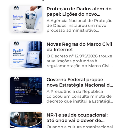
Proteção de Dados além do
papel: Lições do novo
processo sancionador da
A Agência Nacional de Proteção
ANPD
de Dados instaurou um novo
processo administrativo
sancionador contra o Instituto
Saúde e Cidadania (Isac),
Novas Regras do Marco Civil
organização social responsável
da Internet
pela gestão de unidades
públicas de saúde …
O Decreto nº 12.975/2026 trouxe
atualizações profundas à
regulamentação do Marco Civil
da Internet (Lei nº 12.965/2014),
impactando diretamente as
Governo Federal propõe
operações de empresas de
nova Estratégia Nacional de
tecnologia no Brasil. Para ajudar
na …
Segurança da Informação e
A Presidência da República
cria sistema integrado de
colocou em consulta minuta de
governança para órgãos
decreto que institui a Estratégia
Nacional de Segurança da
públicos
Informação (E-SegInfo) e o
NR-1 e saúde ocupacional:
Sistema Integrado de
até onde vai o dever de
Segurança da Informação
(SISInfo), estabelecendo …
cuidado da empresa?
Quando a cultura organizacional