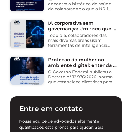
encontra o histórico de saúde
do colaborador: o que a NR-1
exige A área de Tecnologia da
Informação consolidou-se como
IA corporativa sem
um dos ambientes mais
governança: Um risco que já
propícios para …
está acontecendo
Todo dia, colaboradores das
mais diversas áreas usam
ferramentas de inteligência
artificial para ganhar tempo:
resumem contratos, analisam
Proteção da mulher no
dados, redigem e-mails, geram
ambiente digital: entenda o
relatórios. O problema não está
na ferramenta. Está …
novo Decreto nº 12.976/2026
O Governo Federal publicou o
Decreto nº 12.976/2026, norma
que estabelece diretrizes para a
proteção de mulheres na
internet e para o
enfrentamento da violência
contra mulheres no ambiente
Entre em contato
digital. …
Nossa equipe de advogados altamente
qualificados está pronta para ajudar. Seja