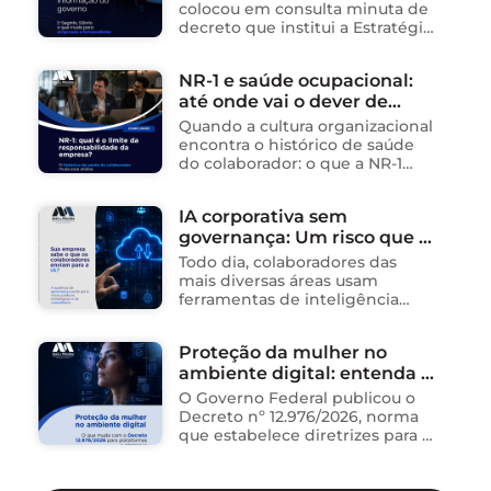
cria sistema integrado de
colocou em consulta minuta de
governança para órgãos
decreto que institui a Estratégia
Nacional de Segurança da
públicos
Informação (E-SegInfo) e o
NR-1 e saúde ocupacional:
Sistema Integrado de
até onde vai o dever de
Segurança da Informação
(SISInfo), estabelecendo …
cuidado da empresa?
Quando a cultura organizacional
encontra o histórico de saúde
do colaborador: o que a NR-1
exige A área de Tecnologia da
Informação consolidou-se como
IA corporativa sem
um dos ambientes mais
governança: Um risco que já
propícios para …
está acontecendo
Todo dia, colaboradores das
mais diversas áreas usam
ferramentas de inteligência
artificial para ganhar tempo:
resumem contratos, analisam
Proteção da mulher no
dados, redigem e-mails, geram
ambiente digital: entenda o
relatórios. O problema não está
na ferramenta. Está …
novo Decreto nº 12.976/2026
O Governo Federal publicou o
Decreto nº 12.976/2026, norma
que estabelece diretrizes para a
proteção de mulheres na
internet e para o
enfrentamento da violência