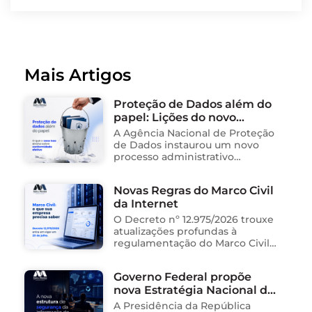
Mais Artigos
Proteção de Dados além do
papel: Lições do novo
processo sancionador da
A Agência Nacional de Proteção
ANPD
de Dados instaurou um novo
processo administrativo
sancionador contra o Instituto
Saúde e Cidadania (Isac),
Novas Regras do Marco Civil
organização social responsável
da Internet
pela gestão de unidades
públicas de saúde …
O Decreto nº 12.975/2026 trouxe
atualizações profundas à
regulamentação do Marco Civil
da Internet (Lei nº 12.965/2014),
impactando diretamente as
Governo Federal propõe
operações de empresas de
nova Estratégia Nacional de
tecnologia no Brasil. Para ajudar
na …
Segurança da Informação e
A Presidência da República