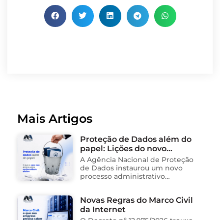
Mais Artigos
Proteção de Dados além do
papel: Lições do novo
processo sancionador da
A Agência Nacional de Proteção
ANPD
de Dados instaurou um novo
processo administrativo
sancionador contra o Instituto
Saúde e Cidadania (Isac),
Novas Regras do Marco Civil
organização social responsável
da Internet
pela gestão de unidades
públicas de saúde …