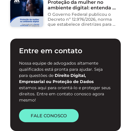
Proteção da mulher no
dados, redigem e-mails, geram
ambiente digital: entenda o
relatórios. O problema não está
na ferramenta. Está …
novo Decreto nº 12.976/2026
O Governo Federal publicou o
Decreto nº 12.976/2026, norma
que estabelece diretrizes para a
proteção de mulheres na
internet e para o
enfrentamento da violência
contra mulheres no ambiente
Entre em contato
digital. …
Nossa equipe de advogados altamente
qualificados está pronta para ajudar. Seja
para questões de
Direito Digital,
Empresarial ou Proteção de Dados
estamos aqui para orientá-lo e proteger seus
direitos. Entre em contato conosco agora
mesmo!
FALE CONOSCO