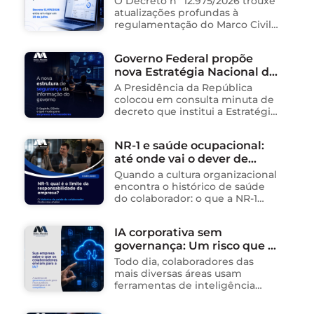
O Decreto nº 12.975/2026 trouxe
atualizações profundas à
regulamentação do Marco Civil
da Internet (Lei nº 12.965/2014),
impactando diretamente as
Governo Federal propõe
operações de empresas de
nova Estratégia Nacional de
tecnologia no Brasil. Para ajudar
na …
Segurança da Informação e
A Presidência da República
cria sistema integrado de
colocou em consulta minuta de
governança para órgãos
decreto que institui a Estratégia
Nacional de Segurança da
públicos
Informação (E-SegInfo) e o
NR-1 e saúde ocupacional:
Sistema Integrado de
até onde vai o dever de
Segurança da Informação
(SISInfo), estabelecendo …
cuidado da empresa?
Quando a cultura organizacional
encontra o histórico de saúde
do colaborador: o que a NR-1
exige A área de Tecnologia da
Informação consolidou-se como
IA corporativa sem
um dos ambientes mais
governança: Um risco que já
propícios para …
está acontecendo
Todo dia, colaboradores das
mais diversas áreas usam
ferramentas de inteligência
artificial para ganhar tempo:
resumem contratos, analisam