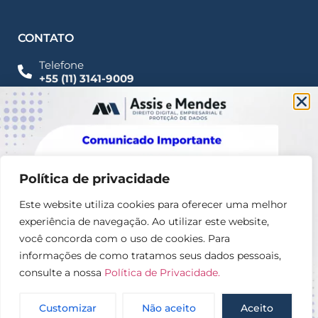
CONTATO
Telefone
+55 (11) 3141-9009
Imprensa
Fale Conosco
contato@assisemendes.com.br
Alameda Santos, 1165 Paulista - CEP 01419-001 -
SP
Política de privacidade
Este website utiliza cookies para oferecer uma melhor
experiência de navegação. Ao utilizar este website,
você concorda com o uso de cookies. Para
informações de como tratamos seus dados pessoais,
consulte a nossa
Política de Privacidade.
© 2025 – Assis e Mendes Direito digital, Empresarial e
Proteção de dados
Customizar
Não aceito
Aceito