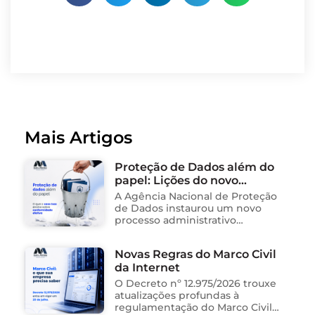
Mais Artigos
Proteção de Dados além do
papel: Lições do novo
processo sancionador da
A Agência Nacional de Proteção
ANPD
de Dados instaurou um novo
processo administrativo
sancionador contra o Instituto
Saúde e Cidadania (Isac),
Novas Regras do Marco Civil
organização social responsável
da Internet
pela gestão de unidades
públicas de saúde …
O Decreto nº 12.975/2026 trouxe
atualizações profundas à
regulamentação do Marco Civil