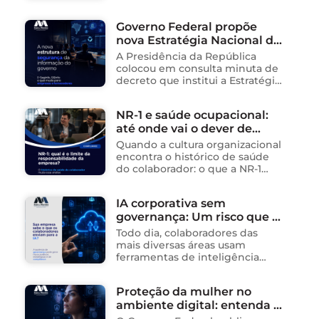
da Internet (Lei nº 12.965/2014),
impactando diretamente as
Governo Federal propõe
operações de empresas de
nova Estratégia Nacional de
tecnologia no Brasil. Para ajudar
na …
Segurança da Informação e
A Presidência da República
cria sistema integrado de
colocou em consulta minuta de
governança para órgãos
decreto que institui a Estratégia
Nacional de Segurança da
públicos
Informação (E-SegInfo) e o
NR-1 e saúde ocupacional:
Sistema Integrado de
até onde vai o dever de
Segurança da Informação
(SISInfo), estabelecendo …
cuidado da empresa?
Quando a cultura organizacional
encontra o histórico de saúde
do colaborador: o que a NR-1
exige A área de Tecnologia da
Informação consolidou-se como
IA corporativa sem
um dos ambientes mais
governança: Um risco que já
propícios para …
está acontecendo
Todo dia, colaboradores das
mais diversas áreas usam
ferramentas de inteligência
artificial para ganhar tempo:
resumem contratos, analisam
Proteção da mulher no
dados, redigem e-mails, geram
ambiente digital: entenda o
relatórios. O problema não está
na ferramenta. Está …
novo Decreto nº 12.976/2026