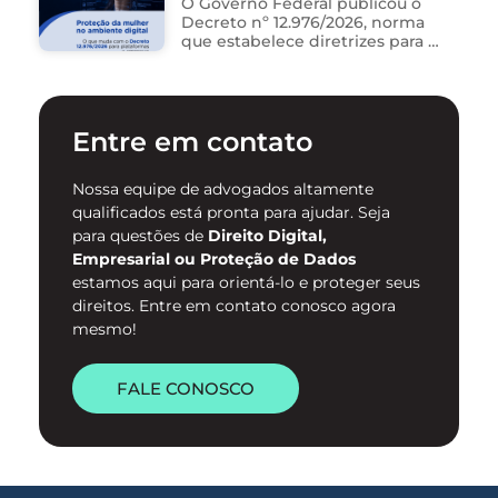
O Governo Federal publicou o
Decreto nº 12.976/2026, norma
que estabelece diretrizes para a
proteção de mulheres na
internet e para o
enfrentamento da violência
contra mulheres no ambiente
Entre em contato
digital. …
Nossa equipe de advogados altamente
qualificados está pronta para ajudar. Seja
para questões de
Direito Digital,
Empresarial ou Proteção de Dados
estamos aqui para orientá-lo e proteger seus
direitos. Entre em contato conosco agora
mesmo!
FALE CONOSCO