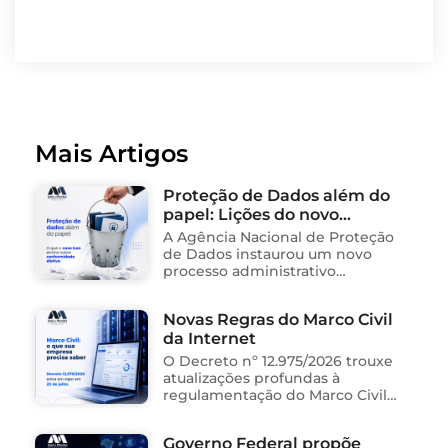
Mais Artigos
Proteção de Dados além do
papel: Lições do novo
processo sancionador da
A Agência Nacional de Proteção
ANPD
de Dados instaurou um novo
processo administrativo
sancionador contra o Instituto
Saúde e Cidadania (Isac),
Novas Regras do Marco Civil
organização social responsável
da Internet
pela gestão de unidades
públicas de saúde …
O Decreto nº 12.975/2026 trouxe
atualizações profundas à
regulamentação do Marco Civil
da Internet (Lei nº 12.965/2014),
impactando diretamente as
Governo Federal propõe
operações de empresas de