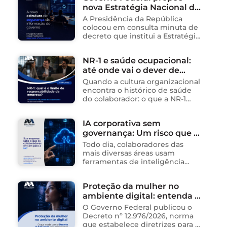
nova Estratégia Nacional de
tecnologia no Brasil. Para ajudar
na …
Segurança da Informação e
A Presidência da República
cria sistema integrado de
colocou em consulta minuta de
governança para órgãos
decreto que institui a Estratégia
Nacional de Segurança da
públicos
Informação (E-SegInfo) e o
NR-1 e saúde ocupacional:
Sistema Integrado de
até onde vai o dever de
Segurança da Informação
(SISInfo), estabelecendo …
cuidado da empresa?
Quando a cultura organizacional
encontra o histórico de saúde
do colaborador: o que a NR-1
exige A área de Tecnologia da
Informação consolidou-se como
IA corporativa sem
um dos ambientes mais
governança: Um risco que já
propícios para …
está acontecendo
Todo dia, colaboradores das
mais diversas áreas usam
ferramentas de inteligência
artificial para ganhar tempo:
resumem contratos, analisam
Proteção da mulher no
dados, redigem e-mails, geram
ambiente digital: entenda o
relatórios. O problema não está
na ferramenta. Está …
novo Decreto nº 12.976/2026
O Governo Federal publicou o
Decreto nº 12.976/2026, norma
que estabelece diretrizes para a