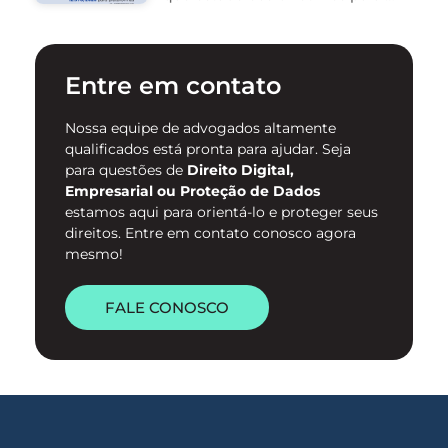
proteção de mulheres na
internet e para o
enfrentamento da violência
contra mulheres no ambiente
Entre em contato
digital. …
Nossa equipe de advogados altamente
qualificados está pronta para ajudar. Seja
para questões de
Direito Digital,
Empresarial ou Proteção de Dados
estamos aqui para orientá-lo e proteger seus
direitos. Entre em contato conosco agora
mesmo!
FALE CONOSCO