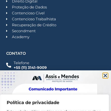
Direito Digital
Proteção de Dados
Contencioso Cível
Contencioso Trabalhista
Recuperação de Crédito
Secondment
Academy
CONTATO
Telefone
+55 (11) 3141-9009
Imprensa
Fale Conosco
contato@assisemendes.com.br
Alameda Santos, 1165 Paulista - CEP 01419-001 -
SP
Política de privacidade