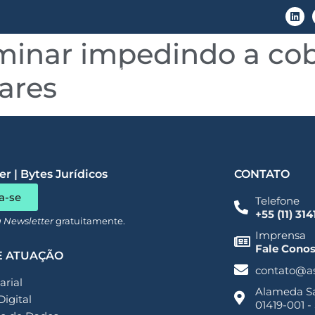
iminar impedindo a co
LGPD
Áreas de Atuação
Conteúdo
ares
r | Bytes Jurídicos
CONTATO
a-se
Telefone
+55 (11) 31
a Newsletter
gratuitamente.
Imprensa
Fale Cono
E ATUAÇÃO
contato@a
rial
Alameda San
Digital
01419-001 -