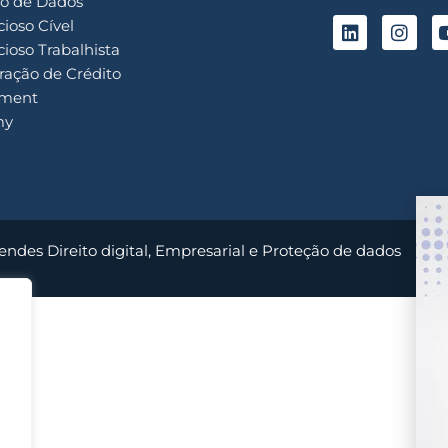
o de Dados
ioso Cível
ioso Trabalhista
ação de Crédito
ment
my
endes Direito digital, Empresarial e Proteção de dados