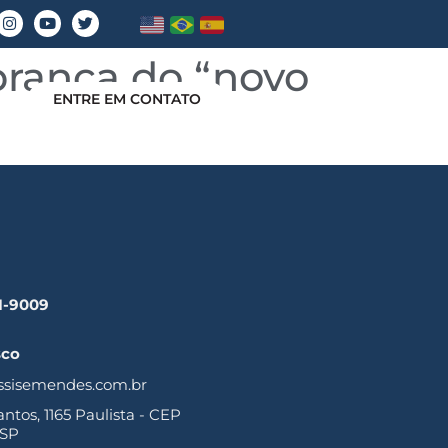
brança do “novo
ENTRE EM CONTATO
41-9009
sco
ssisemendes.com.br
tos, 1165 Paulista - CEP
 SP