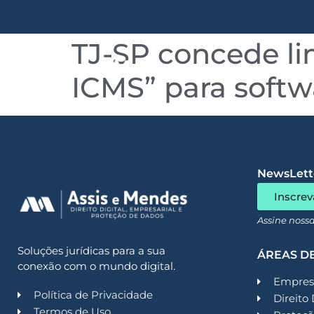
TJ-SP concede l
Quem somos
ICMS” para softw
NewsLette
Inscrev
Assine noss
Soluções jurídicas para a sua
ÁREAS D
conexão com o mundo digital.
Empresa
Política de Privacidade
Direito 
Termos de Uso