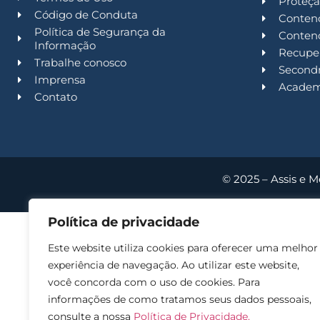
Proteçã
Código de Conduta
Contenc
Política de Segurança da
Contenc
Informação
Recuper
Trabalhe conosco
Second
Imprensa
Acade
Contato
© 2025 – Assis e M
Política de privacidade
Este website utiliza cookies para oferecer uma melhor
experiência de navegação. Ao utilizar este website,
você concorda com o uso de cookies. Para
informações de como tratamos seus dados pessoais,
consulte a nossa
Política de Privacidade.