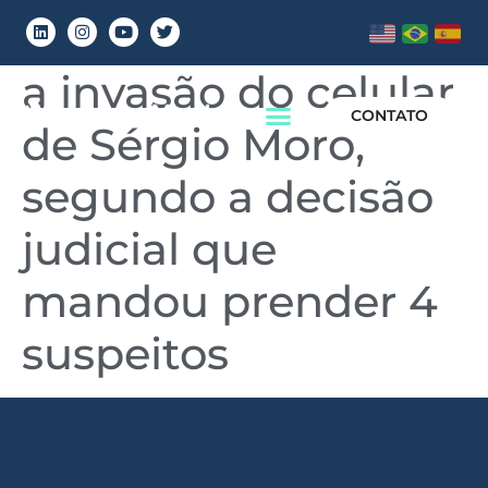
‘Spoofing’: como foi
a invasão do celular
CONTATO
de Sérgio Moro,
segundo a decisão
judicial que
mandou prender 4
suspeitos