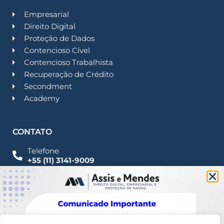
Empresarial
Direito Digital
Proteção de Dados
Contencioso Cível
Contencioso Trabalhista
Recuperação de Crédito
Secondment
Academy
CONTATO
Telefone
+55 (11) 3141-9009
Imprensa
Fale Conosco
contato@assisemendes.com.br
Alameda Santos, 1165 Paulista - CEP 01419-001 -