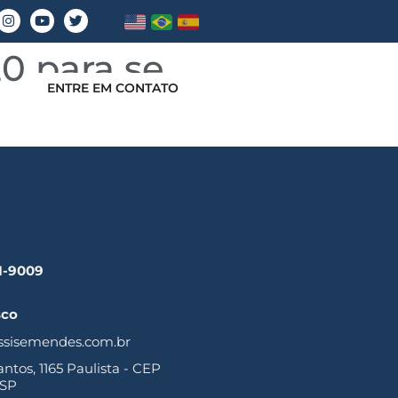
0 para se
ENTRE EM CONTATO
41-9009
sco
ssisemendes.com.br
tos, 1165 Paulista - CEP
 SP