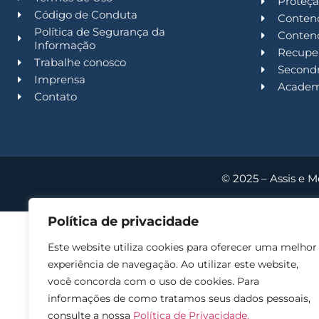
Proteçã
Código de Conduta
Contenc
Política de Segurança da
Contenc
Informação
Recuper
Trabalhe conosco
Second
Imprensa
Acade
Contato
© 2025 – Assis e M
Política de privacidade
Este website utiliza cookies para oferecer uma melhor
experiência de navegação. Ao utilizar este website,
você concorda com o uso de cookies. Para
informações de como tratamos seus dados pessoais,
consulte a nossa
Política de Privacidade.