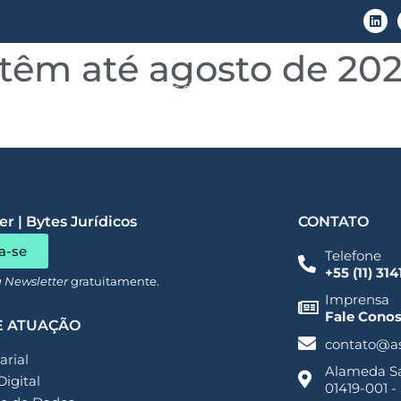
têm até agosto de 202
LGPD
Áreas de Atuação
Conteúdo
r | Bytes Jurídicos
CONTATO
a-se
Telefone
+55 (11) 31
a Newsletter
gratuitamente.
Imprensa
Fale Cono
E ATUAÇÃO
contato@a
rial
Alameda San
Digital
01419-001 -