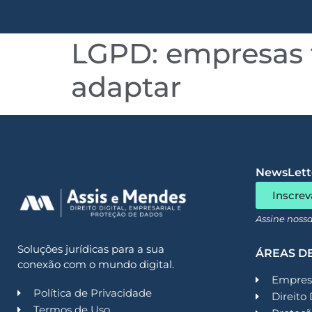
LGPD: empresas 
Quem somos
adaptar
NewsLette
Inscrev
Assine noss
Soluções jurídicas para a sua
ÁREAS D
conexão com o mundo digital.
Empresa
Política de Privacidade
Direito 
Termos de Uso