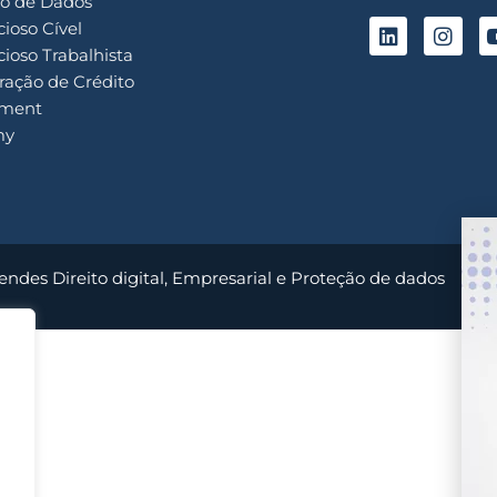
o de Dados
ioso Cível
ioso Trabalhista
ação de Crédito
ment
my
endes Direito digital, Empresarial e Proteção de dados