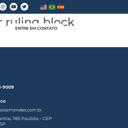
r ruling block
ENTRE EM CONTATO
41-9009
sco
ssisemendes.com.br
tos, 1165 Paulista - CEP
 SP