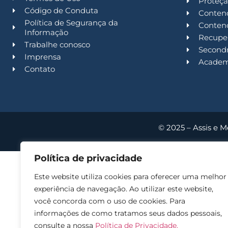
Proteçã
Código de Conduta
Contenc
Política de Segurança da
Contenc
Informação
Recuper
Trabalhe conosco
Second
Imprensa
Acade
Contato
© 2025 – Assis e M
Política de privacidade
Este website utiliza cookies para oferecer uma melhor
experiência de navegação. Ao utilizar este website,
você concorda com o uso de cookies. Para
informações de como tratamos seus dados pessoais,
consulte a nossa
Política de Privacidade.