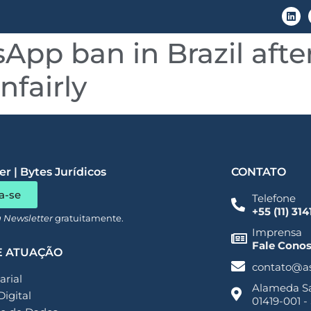
App ban in Brazil afte
LGPD
Áreas de Atuação
Conteúdo
nfairly
r | Bytes Jurídicos
CONTATO
a-se
Telefone
+55 (11) 31
a Newsletter
gratuitamente.
Imprensa
Fale Cono
E ATUAÇÃO
contato@a
rial
Alameda San
Digital
01419-001 -