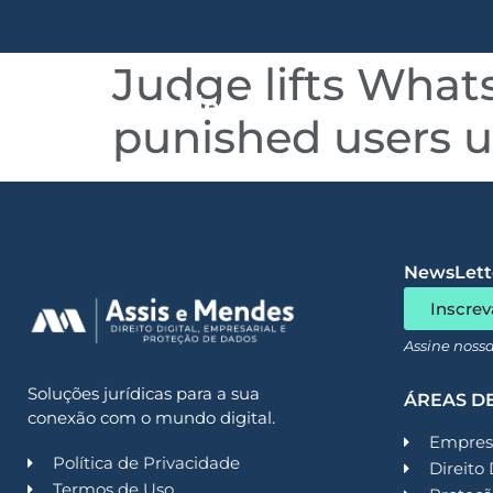
Judge lifts Whats
Quem somos
punished users u
NewsLette
Inscrev
Assine noss
Soluções jurídicas para a sua
ÁREAS D
conexão com o mundo digital.
Empresa
Política de Privacidade
Direito 
Termos de Uso