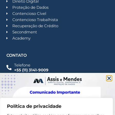
Direito Digital
Proteção de Dados
Contencioso Cível
Contencioso Trabalhista
Recuperação de Crédito
Secondment
Academy
CONTATO
Telefone
+55 (11) 3141-9009
Imprensa
Fale Conosco
contato@assisemendes.com.br
Alameda Santos, 1165 Paulista - CEP 01419-001 -
SP
Política de privacidade