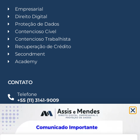
Empresarial
Direito Digital
Proteção de Dados
Contencioso Cível
Contencioso Trabalhista
Recuperação de Crédito
Secondment
Academy
CONTATO
Telefone
+55 (11) 3141-9009
Imprensa
Fale Conosco
contato@assisemendes.com.br
Alameda Santos, 1165 Paulista - CEP 01419-001 -