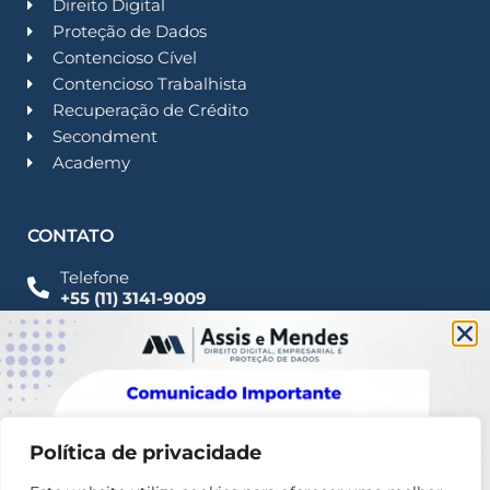
Direito Digital
Proteção de Dados
Contencioso Cível
Contencioso Trabalhista
Recuperação de Crédito
Secondment
Academy
CONTATO
Telefone
+55 (11) 3141-9009
Imprensa
Fale Conosco
contato@assisemendes.com.br
Alameda Santos, 1165 Paulista - CEP 01419-001 -
SP
Política de privacidade