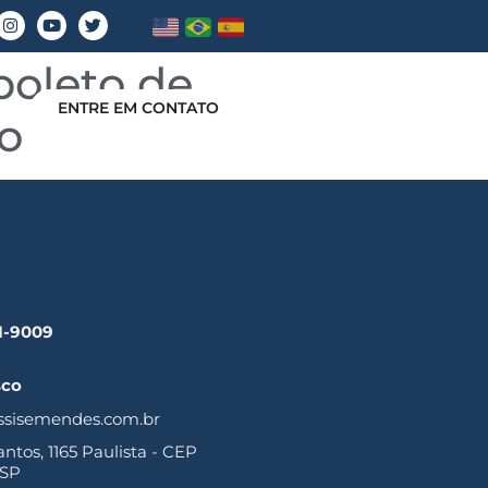
boleto de
ENTRE EM CONTATO
o
41-9009
sco
ssisemendes.com.br
tos, 1165 Paulista - CEP
 SP