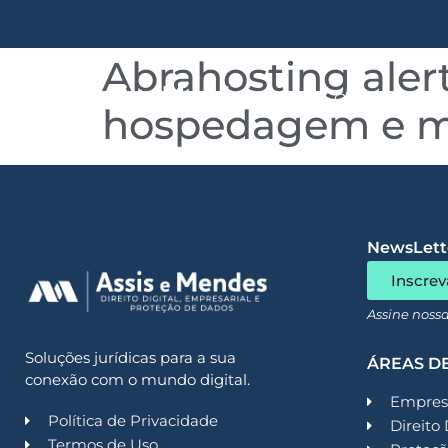
Abrahosting alert
Quem somos
hospedagem e m
NewsLette
Inscrev
Assine noss
Soluções jurídicas para a sua
ÁREAS D
conexão com o mundo digital.
Empresa
Política de Privacidade
Direito 
Termos de Uso