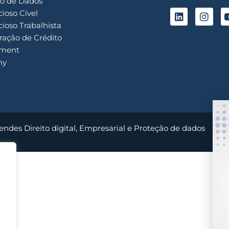
o de Dados
ioso Cível
ioso Trabalhista
ação de Crédito
ment
my
endes Direito digital, Empresarial e Proteção de dados