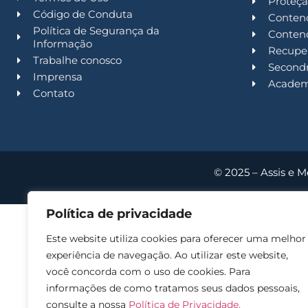
Proteçã
Código de Conduta
Contenc
Política de Segurança da
Contenc
Informação
Recuper
Trabalhe conosco
Second
Imprensa
Acade
Contato
© 2025 – Assis e M
Política de privacidade
Este website utiliza cookies para oferecer uma melhor
experiência de navegação. Ao utilizar este website,
você concorda com o uso de cookies. Para
informações de como tratamos seus dados pessoais,
consulte a nossa
Política de Privacidade.