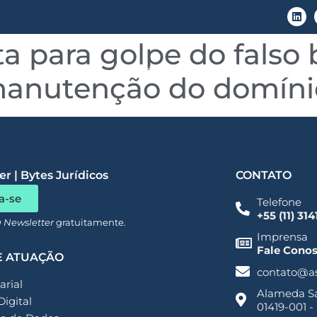
a para golpe do falso 
LGPD
Áreas de Atuação
Conteúdo
anutenção do domíni
r | Bytes Jurídicos
CONTATO
a-se
Telefone
+55 (11) 31
a Newsletter
gratuitamente.
Imprensa
Fale Cono
E ATUAÇÃO
contato@a
rial
Alameda San
Digital
01419-001 -