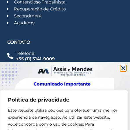
Contencioso Trabalhista
Recuperação de Crédito
Secondment
Academy
CONTATO
Telefone
+55 (11) 3141-9009
Imprensa
Fale Conosco
contato@assisemendes.com.br
Alameda Santos, 1165 Paulista - CEP 01419-001 -
SP
Política de privacidade
Este website utiliza cookies para oferecer uma melhor
experiência de navegação. Ao utilizar este website,
você concorda com o uso de cookies. Para