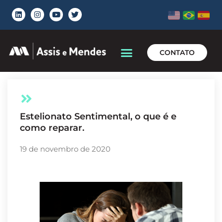
CONTATO
Quem somos
Áreas de Atuação
Estelionato Sentimental, o que é e
como reparar.
19 de novembro de 2020