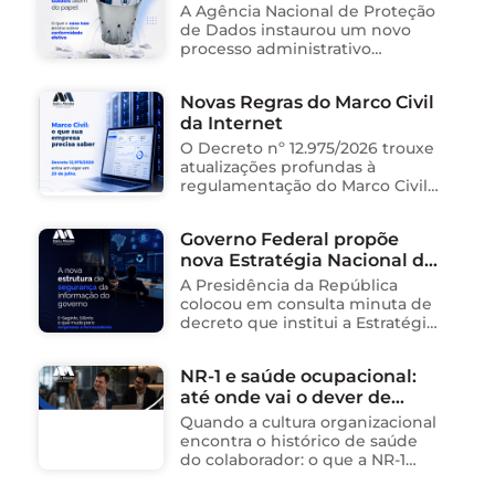
processo sancionador da
A Agência Nacional de Proteção
ANPD
de Dados instaurou um novo
processo administrativo
sancionador contra o Instituto
Saúde e Cidadania (Isac),
Novas Regras do Marco Civil
organização social responsável
da Internet
pela gestão de unidades
públicas de saúde …
O Decreto nº 12.975/2026 trouxe
atualizações profundas à
regulamentação do Marco Civil
da Internet (Lei nº 12.965/2014),
impactando diretamente as
Governo Federal propõe
operações de empresas de
nova Estratégia Nacional de
tecnologia no Brasil. Para ajudar
na …
Segurança da Informação e
A Presidência da República
cria sistema integrado de
colocou em consulta minuta de
governança para órgãos
decreto que institui a Estratégia
Nacional de Segurança da
públicos
Informação (E-SegInfo) e o
NR-1 e saúde ocupacional:
Sistema Integrado de
até onde vai o dever de
Segurança da Informação
(SISInfo), estabelecendo …
cuidado da empresa?
Quando a cultura organizacional
encontra o histórico de saúde
do colaborador: o que a NR-1
exige A área de Tecnologia da