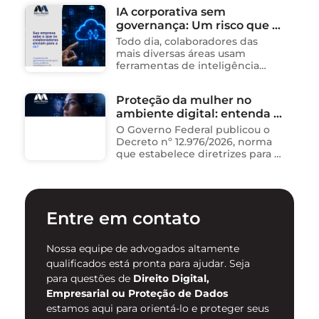
Informação consolidou-se como
IA corporativa sem
um dos ambientes mais
governança: Um risco que já
propícios para …
está acontecendo
Todo dia, colaboradores das
mais diversas áreas usam
ferramentas de inteligência
artificial para ganhar tempo:
resumem contratos, analisam
Proteção da mulher no
dados, redigem e-mails, geram
ambiente digital: entenda o
relatórios. O problema não está
na ferramenta. Está …
novo Decreto nº 12.976/2026
O Governo Federal publicou o
Decreto nº 12.976/2026, norma
que estabelece diretrizes para a
proteção de mulheres na
internet e para o
enfrentamento da violência
contra mulheres no ambiente
Entre em contato
digital. …
Nossa equipe de advogados altamente
qualificados está pronta para ajudar. Seja
para questões de
Direito Digital,
Empresarial ou Proteção de Dados
estamos aqui para orientá-lo e proteger seus