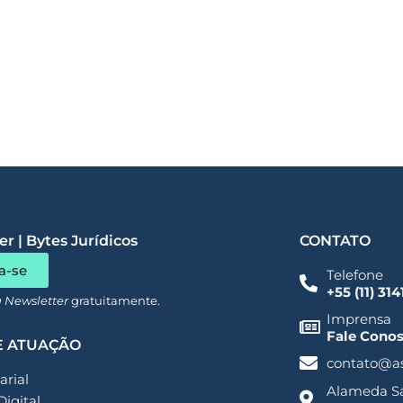
r | Bytes Jurídicos
CONTATO
a-se
Telefone
+55 (11) 31
a Newsletter
gratuitamente.
Imprensa
Fale Cono
E ATUAÇÃO
contato@a
rial
Alameda San
Digital