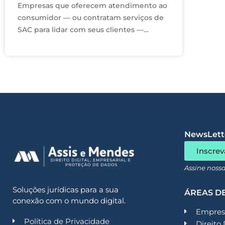
Empresas que oferecem atendimento ao
consumidor — ou contratam serviços de
SAC para lidar com seus clientes —
precisam ficar atentas ao novo decreto
do SAC, que está reformulando as …
NewsLette
Inscrev
Assine noss
Soluções jurídicas para a sua
ÁREAS D
conexão com o mundo digital.
Empresa
Política de Privacidade
Direito 