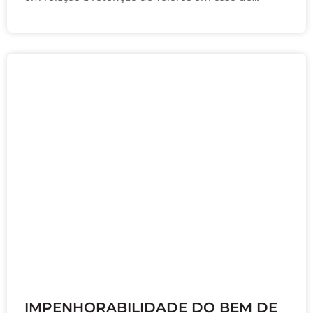
rescisão do contrato de venda e compra de um …
abril 19, 2021
IMPENHORABILIDADE DO BEM DE