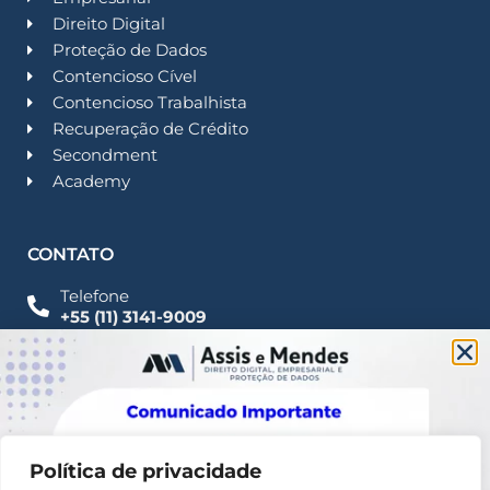
Direito Digital
Proteção de Dados
Contencioso Cível
Contencioso Trabalhista
Recuperação de Crédito
Secondment
Academy
CONTATO
Telefone
+55 (11) 3141-9009
Imprensa
Fale Conosco
contato@assisemendes.com.br
Alameda Santos, 1165 Paulista - CEP 01419-001 -
SP
Política de privacidade