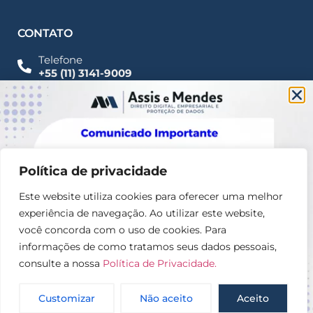
CONTATO
Telefone
+55 (11) 3141-9009
Imprensa
Fale Conosco
contato@assisemendes.com.br
Alameda Santos, 1165 Paulista - CEP 01419-001 -
SP
Política de privacidade
Este website utiliza cookies para oferecer uma melhor
experiência de navegação. Ao utilizar este website,
você concorda com o uso de cookies. Para
informações de como tratamos seus dados pessoais,
consulte a nossa
Política de Privacidade.
© 2025 – Assis e Mendes Direito digital, Empresarial e
Proteção de dados
Customizar
Não aceito
Aceito