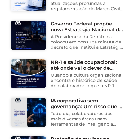
atualizações profundas à
regulamentação do Marco Civil
da Internet (Lei nº 12.965/2014),
impactando diretamente as
Governo Federal propõe
operações de empresas de
nova Estratégia Nacional de
tecnologia no Brasil. Para ajudar
na …
Segurança da Informação e
A Presidência da República
cria sistema integrado de
colocou em consulta minuta de
governança para órgãos
decreto que institui a Estratégia
Nacional de Segurança da
públicos
Informação (E-SegInfo) e o
NR-1 e saúde ocupacional:
Sistema Integrado de
até onde vai o dever de
Segurança da Informação
(SISInfo), estabelecendo …
cuidado da empresa?
Quando a cultura organizacional
encontra o histórico de saúde
do colaborador: o que a NR-1
exige A área de Tecnologia da
Informação consolidou-se como
IA corporativa sem
um dos ambientes mais
governança: Um risco que já
propícios para …
está acontecendo
Todo dia, colaboradores das
mais diversas áreas usam
ferramentas de inteligência
artificial para ganhar tempo:
resumem contratos, analisam