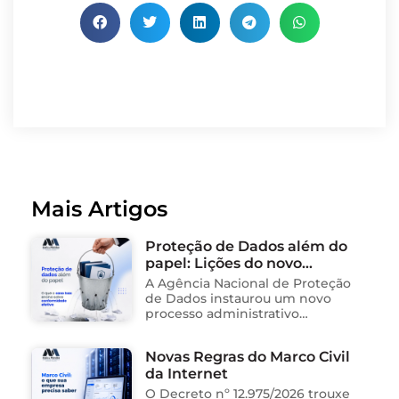
Mais Artigos
Proteção de Dados além do
papel: Lições do novo
processo sancionador da
A Agência Nacional de Proteção
ANPD
de Dados instaurou um novo
processo administrativo
sancionador contra o Instituto
Saúde e Cidadania (Isac),
Novas Regras do Marco Civil
organização social responsável
da Internet
pela gestão de unidades
públicas de saúde …
O Decreto nº 12.975/2026 trouxe