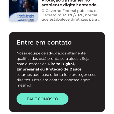
Proteção da mulher no
dados, redigem e-mails, geram
ambiente digital: entenda o
relatórios. O problema não está
na ferramenta. Está …
novo Decreto nº 12.976/2026
O Governo Federal publicou o
Decreto nº 12.976/2026, norma
que estabelece diretrizes para a
proteção de mulheres na
internet e para o
enfrentamento da violência
contra mulheres no ambiente
Entre em contato
digital. …
Nossa equipe de advogados altamente
qualificados está pronta para ajudar. Seja
para questões de
Direito Digital,
Empresarial ou Proteção de Dados
estamos aqui para orientá-lo e proteger seus
direitos. Entre em contato conosco agora
mesmo!
FALE CONOSCO