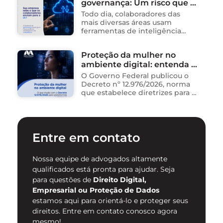
governança: Um risco que já
propícios para …
está acontecendo
Todo dia, colaboradores das
mais diversas áreas usam
ferramentas de inteligência
artificial para ganhar tempo:
resumem contratos, analisam
Proteção da mulher no
dados, redigem e-mails, geram
ambiente digital: entenda o
relatórios. O problema não está
na ferramenta. Está …
novo Decreto nº 12.976/2026
O Governo Federal publicou o
Decreto nº 12.976/2026, norma
que estabelece diretrizes para a
proteção de mulheres na
internet e para o
enfrentamento da violência
contra mulheres no ambiente
Entre em contato
digital. …
Nossa equipe de advogados altamente
qualificados está pronta para ajudar. Seja
para questões de
Direito Digital,
Empresarial ou Proteção de Dados
estamos aqui para orientá-lo e proteger seus
direitos. Entre em contato conosco agora
mesmo!