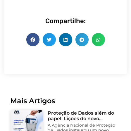
Compartilhe:
Mais Artigos
Proteção de Dados além do
papel: Lições do novo
processo sancionador da
A Agência Nacional de Proteção
ANPD
de Dados instaurou um novo