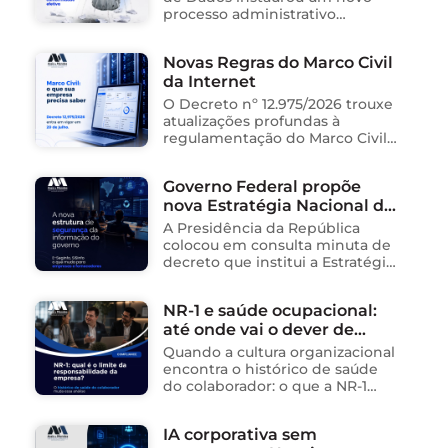
processo administrativo
sancionador contra o Instituto
Saúde e Cidadania (Isac),
Novas Regras do Marco Civil
organização social responsável
da Internet
pela gestão de unidades
públicas de saúde …
O Decreto nº 12.975/2026 trouxe
atualizações profundas à
regulamentação do Marco Civil
da Internet (Lei nº 12.965/2014),
impactando diretamente as
Governo Federal propõe
operações de empresas de
nova Estratégia Nacional de
tecnologia no Brasil. Para ajudar
na …
Segurança da Informação e
A Presidência da República
cria sistema integrado de
colocou em consulta minuta de
governança para órgãos
decreto que institui a Estratégia
Nacional de Segurança da
públicos
Informação (E-SegInfo) e o
NR-1 e saúde ocupacional:
Sistema Integrado de
até onde vai o dever de
Segurança da Informação
(SISInfo), estabelecendo …
cuidado da empresa?
Quando a cultura organizacional
encontra o histórico de saúde
do colaborador: o que a NR-1
exige A área de Tecnologia da
Informação consolidou-se como
IA corporativa sem
um dos ambientes mais