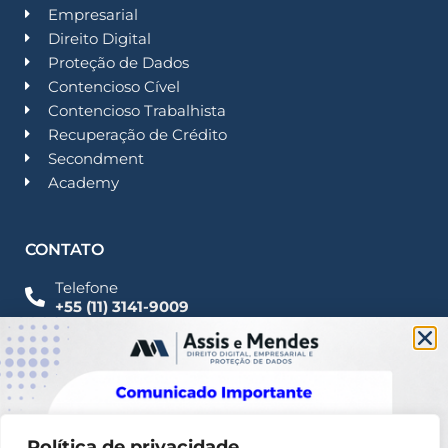
Empresarial
Direito Digital
Proteção de Dados
Contencioso Cível
Contencioso Trabalhista
Recuperação de Crédito
Secondment
Academy
CONTATO
Telefone
+55 (11) 3141-9009
Imprensa
Fale Conosco
contato@assisemendes.com.br
Alameda Santos, 1165 Paulista - CEP 01419-001 -
SP
Política de privacidade