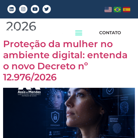
Dia:
22 de junho de
2026
CONTATO
Proteção da mulher no
ambiente digital: entenda
o novo Decreto nº
12.976/2026