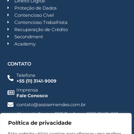
Direito Digital
Proteção de Dados
Contencioso Cível
Contencioso Trabalhista
Recuperação de Crédito
Secondment
Academy
CONTATO
Telefone
+55 (11) 3141-9009
Imprensa
Fale Conosco
contato@assisemendes.com.br
Alameda Santos, 1165 Paulista - CEP 01419-001 -
SP
Política de privacidade
Este website utiliza cookies para oferecer uma melhor