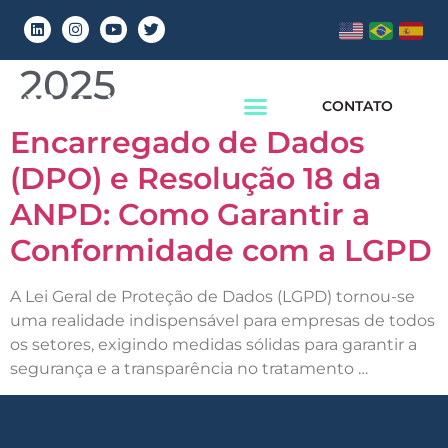
Dia:
14 de março de
2025
CONTATO
Encarregado de Dados
(DPO) e Resolução 18 da
ANPD: Como Garantir a
Conformidade com a LGPD
A Lei Geral de Proteção de Dados (LGPD) tornou-se
uma realidade indispensável para empresas de todos
os setores, exigindo medidas sólidas para garantir a
segurança e a transparência no tratamento …