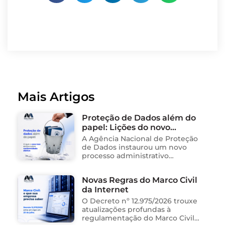
Mais Artigos
Proteção de Dados além do
papel: Lições do novo
processo sancionador da
A Agência Nacional de Proteção
ANPD
de Dados instaurou um novo
processo administrativo
sancionador contra o Instituto
Saúde e Cidadania (Isac),
Novas Regras do Marco Civil
organização social responsável
da Internet
pela gestão de unidades
públicas de saúde …
O Decreto nº 12.975/2026 trouxe
atualizações profundas à
regulamentação do Marco Civil