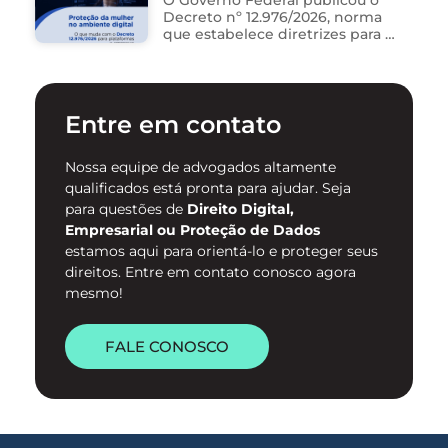
O Governo Federal publicou o
Decreto nº 12.976/2026, norma
que estabelece diretrizes para a
proteção de mulheres na
internet e para o
enfrentamento da violência
contra mulheres no ambiente
Entre em contato
digital. …
Nossa equipe de advogados altamente
qualificados está pronta para ajudar. Seja
para questões de
Direito Digital,
Empresarial ou Proteção de Dados
estamos aqui para orientá-lo e proteger seus
direitos. Entre em contato conosco agora
mesmo!
FALE CONOSCO