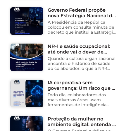
da Internet (Lei nº 12.965/2014),
impactando diretamente as
Governo Federal propõe
operações de empresas de
nova Estratégia Nacional de
tecnologia no Brasil. Para ajudar
na …
Segurança da Informação e
A Presidência da República
cria sistema integrado de
colocou em consulta minuta de
governança para órgãos
decreto que institui a Estratégia
Nacional de Segurança da
públicos
Informação (E-SegInfo) e o
NR-1 e saúde ocupacional:
Sistema Integrado de
até onde vai o dever de
Segurança da Informação
(SISInfo), estabelecendo …
cuidado da empresa?
Quando a cultura organizacional
encontra o histórico de saúde
do colaborador: o que a NR-1
exige A área de Tecnologia da
Informação consolidou-se como
IA corporativa sem
um dos ambientes mais
governança: Um risco que já
propícios para …
está acontecendo
Todo dia, colaboradores das
mais diversas áreas usam
ferramentas de inteligência
artificial para ganhar tempo:
resumem contratos, analisam
Proteção da mulher no
dados, redigem e-mails, geram
ambiente digital: entenda o
relatórios. O problema não está
na ferramenta. Está …
novo Decreto nº 12.976/2026