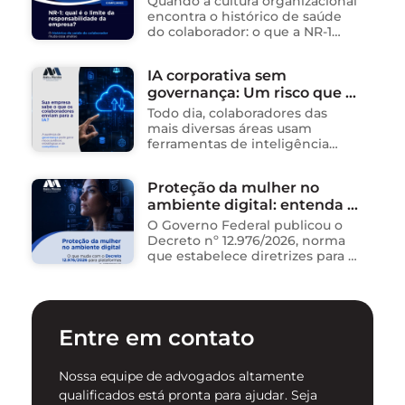
Quando a cultura organizacional
encontra o histórico de saúde
do colaborador: o que a NR-1
exige A área de Tecnologia da
Informação consolidou-se como
IA corporativa sem
um dos ambientes mais
governança: Um risco que já
propícios para …
está acontecendo
Todo dia, colaboradores das
mais diversas áreas usam
ferramentas de inteligência
artificial para ganhar tempo:
resumem contratos, analisam
Proteção da mulher no
dados, redigem e-mails, geram
ambiente digital: entenda o
relatórios. O problema não está
na ferramenta. Está …
novo Decreto nº 12.976/2026
O Governo Federal publicou o
Decreto nº 12.976/2026, norma
que estabelece diretrizes para a
proteção de mulheres na
internet e para o
enfrentamento da violência
contra mulheres no ambiente
Entre em contato
digital. …
Nossa equipe de advogados altamente
qualificados está pronta para ajudar. Seja