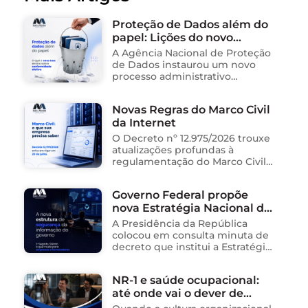
Proteção de Dados além do
papel: Lições do novo
processo sancionador da
A Agência Nacional de Proteção
ANPD
de Dados instaurou um novo
processo administrativo
sancionador contra o Instituto
Saúde e Cidadania (Isac),
Novas Regras do Marco Civil
organização social responsável
da Internet
pela gestão de unidades
públicas de saúde …
O Decreto nº 12.975/2026 trouxe
atualizações profundas à
regulamentação do Marco Civil
da Internet (Lei nº 12.965/2014),
impactando diretamente as
Governo Federal propõe
operações de empresas de
nova Estratégia Nacional de
tecnologia no Brasil. Para ajudar
na …
Segurança da Informação e
A Presidência da República
cria sistema integrado de
colocou em consulta minuta de
governança para órgãos
decreto que institui a Estratégia
Nacional de Segurança da
públicos
Informação (E-SegInfo) e o
NR-1 e saúde ocupacional:
Sistema Integrado de
até onde vai o dever de
Segurança da Informação
(SISInfo), estabelecendo …
cuidado da empresa?