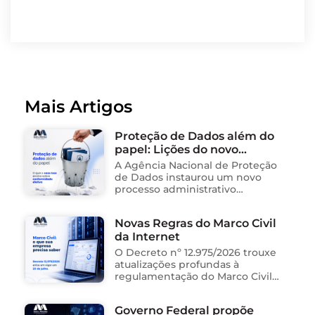
Mais Artigos
Proteção de Dados além do
papel: Lições do novo
processo sancionador da
A Agência Nacional de Proteção
ANPD
de Dados instaurou um novo
processo administrativo
sancionador contra o Instituto
Saúde e Cidadania (Isac),
Novas Regras do Marco Civil
organização social responsável
da Internet
pela gestão de unidades
públicas de saúde …
O Decreto nº 12.975/2026 trouxe
atualizações profundas à
regulamentação do Marco Civil
da Internet (Lei nº 12.965/2014),
impactando diretamente as
Governo Federal propõe
operações de empresas de