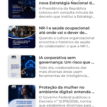
nova Estratégia Nacional de
tecnologia no Brasil. Para ajudar
na …
Segurança da Informação e
A Presidência da República
cria sistema integrado de
colocou em consulta minuta de
governança para órgãos
decreto que institui a Estratégia
Nacional de Segurança da
públicos
Informação (E-SegInfo) e o
NR-1 e saúde ocupacional:
Sistema Integrado de
até onde vai o dever de
Segurança da Informação
(SISInfo), estabelecendo …
cuidado da empresa?
Quando a cultura organizacional
encontra o histórico de saúde
do colaborador: o que a NR-1
exige A área de Tecnologia da
Informação consolidou-se como
IA corporativa sem
um dos ambientes mais
governança: Um risco que já
propícios para …
está acontecendo
Todo dia, colaboradores das
mais diversas áreas usam
ferramentas de inteligência
artificial para ganhar tempo:
resumem contratos, analisam
Proteção da mulher no
dados, redigem e-mails, geram
ambiente digital: entenda o
relatórios. O problema não está
na ferramenta. Está …
novo Decreto nº 12.976/2026
O Governo Federal publicou o
Decreto nº 12.976/2026, norma
que estabelece diretrizes para a