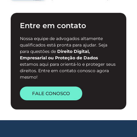
proteção de mulheres na
internet e para o
enfrentamento da violência
contra mulheres no ambiente
Entre em contato
digital. …
Nossa equipe de advogados altamente
qualificados está pronta para ajudar. Seja
para questões de
Direito Digital,
Empresarial ou Proteção de Dados
estamos aqui para orientá-lo e proteger seus
direitos. Entre em contato conosco agora
mesmo!
FALE CONOSCO