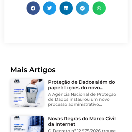
Mais Artigos
Proteção de Dados além do
papel: Lições do novo
processo sancionador da
A Agência Nacional de Proteção
ANPD
de Dados instaurou um novo
processo administrativo
sancionador contra o Instituto
Saúde e Cidadania (Isac),
Novas Regras do Marco Civil
organização social responsável
da Internet
pela gestão de unidades
públicas de saúde …
O Decreto nº 12.975/2026 trouxe