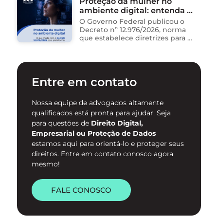
Proteção da mulher no
dados, redigem e-mails, geram
ambiente digital: entenda o
relatórios. O problema não está
na ferramenta. Está …
novo Decreto nº 12.976/2026
O Governo Federal publicou o
Decreto nº 12.976/2026, norma
que estabelece diretrizes para a
proteção de mulheres na
internet e para o
enfrentamento da violência
contra mulheres no ambiente
Entre em contato
digital. …
Nossa equipe de advogados altamente
qualificados está pronta para ajudar. Seja
para questões de
Direito Digital,
Empresarial ou Proteção de Dados
estamos aqui para orientá-lo e proteger seus
direitos. Entre em contato conosco agora
mesmo!
FALE CONOSCO