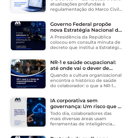
atualizações profundas à
regulamentação do Marco Civil
da Internet (Lei nº 12.965/2014),
impactando diretamente as
Governo Federal propõe
operações de empresas de
nova Estratégia Nacional de
tecnologia no Brasil. Para ajudar
na …
Segurança da Informação e
A Presidência da República
cria sistema integrado de
colocou em consulta minuta de
governança para órgãos
decreto que institui a Estratégia
Nacional de Segurança da
públicos
Informação (E-SegInfo) e o
NR-1 e saúde ocupacional:
Sistema Integrado de
até onde vai o dever de
Segurança da Informação
(SISInfo), estabelecendo …
cuidado da empresa?
Quando a cultura organizacional
encontra o histórico de saúde
do colaborador: o que a NR-1
exige A área de Tecnologia da
Informação consolidou-se como
IA corporativa sem
um dos ambientes mais
governança: Um risco que já
propícios para …
está acontecendo
Todo dia, colaboradores das
mais diversas áreas usam
ferramentas de inteligência
artificial para ganhar tempo:
resumem contratos, analisam