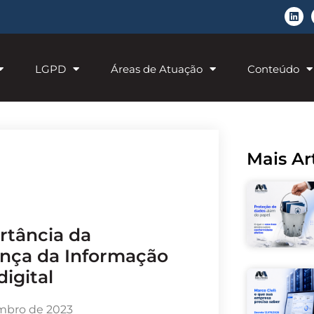
LGPD
Áreas de Atuação
Conteúdo
Mais Ar
nça da Informação
digital
mbro de 2023