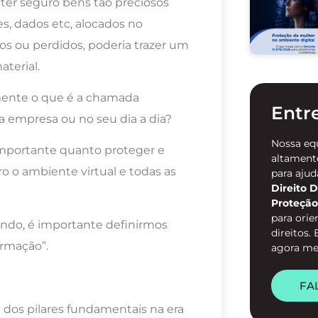
er seguro bens tão preciosos
s, dados etc, alocados no
dos ou perdidos, poderia trazer um
terial.
amente o que é a chamada
Entr
a empresa ou no seu dia a dia?
Nossa eq
 importante quanto proteger e
altamente
o o ambiente virtual e todas as
para ajud
Direito D
Proteção
para orie
ndo, é importante definirmos
direitos.
ormação”.
agora m
FA
 dos pilares fundamentais na era