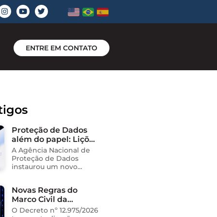
ENTRE EM CONTATO
tigos
Proteção de Dados
além do papel: Lições
do novo processo
A Agência Nacional de
sancionador da
Proteção de Dados
ANPD
instaurou um novo
processo administrativo
sancionador contra o
Novas Regras do
Instituto Saúde e
Marco Civil da
Cidadania (Isac),
organização social
Internet
O Decreto nº 12.975/2026
responsável pela gestão