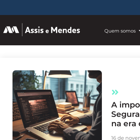
Quem somos
A importância da
Segura
na era 
16 de nove