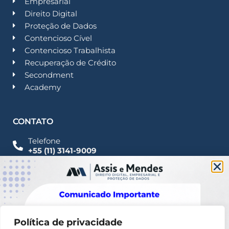
Empresarial
Direito Digital
Proteção de Dados
Contencioso Cível
Contencioso Trabalhista
Recuperação de Crédito
Secondment
Academy
CONTATO
Telefone
+55 (11) 3141-9009
Imprensa
Fale Conosco
contato@assisemendes.com.br
Alameda Santos, 1165 Paulista - CEP 01419-001 -
SP
Política de privacidade