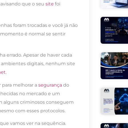
avisando que o seu
site
foi
 senhas foram trocadas e você já não
e momento é normal se sentir
a errado. Apesar de haver cada
s ambientes digitais, nenhum site
net
.
 para melhorar a
segurança
do
onhecidas no mercado e um
rém alguns criminosos conseguem
s mesmo com esses protocolos.
 que vamos ver na sequência.