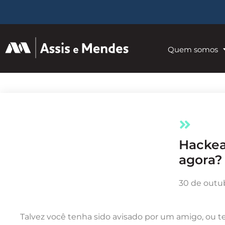
Quem somos
Hackearam meu site, e
agora?
30 de outu
Talvez você tenha sido avisado por um amigo, ou 