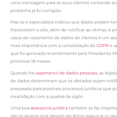
uma mensagem para os seus clientes contando sob
problema já foi corrigido.
Mas se o especialista indicou que dados podem te
hackearam
o site, além de notificar as vítimas, é 
casos de vazamento de dados de clientes é um ass
mais importância com a consolidação do
GDPR
e ap
que foi aprovada recentemente pelo Presidente Mi
próximos 18 meses.
Quando há
vazamento de dados pessoais
, as legi
de dados determinam que os afetados sejam notifi
preparada para possíveis processos jurídicos que p
insatisfação com a quebra de sigilo.
Uma boa
assessoria jurídica
também se faz importan
são os ajustes que devem ser feitos para que o caso