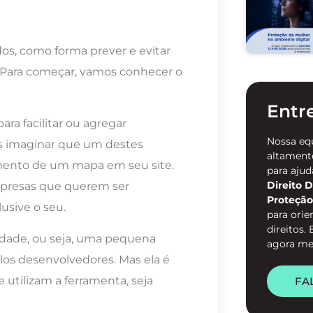
os, como forma prever e evitar
 Para começar, vamos conhecer o
Entr
ara facilitar ou agregar
Nossa eq
s imaginar que um destes
altamente
ento de um mapa em seu site.
para ajud
Direito D
mpresas que querem ser
Proteção
lusive o seu.
para orie
direitos.
dade, ou seja, uma pequena
agora m
los desenvolvedores. Mas ela é
e utilizam a ferramenta, seja
FA