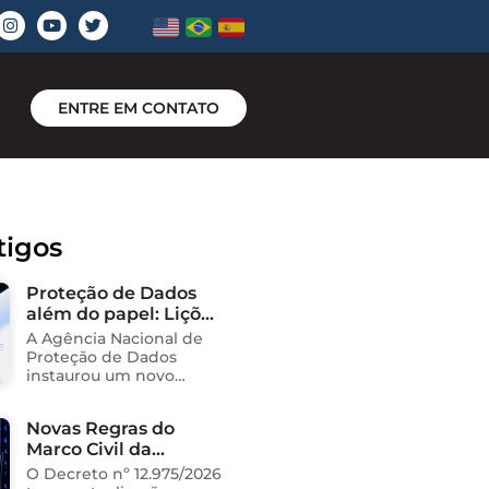
ENTRE EM CONTATO
tigos
Proteção de Dados
além do papel: Lições
do novo processo
A Agência Nacional de
sancionador da
Proteção de Dados
ANPD
instaurou um novo
processo administrativo
sancionador contra o
Novas Regras do
Instituto Saúde e
Marco Civil da
Cidadania (Isac),
organização social
Internet
O Decreto nº 12.975/2026
responsável pela gestão