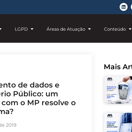
LGPD
Áreas de Atuação
Conteúdo
Mais Ar
rio Público: um
 com o MP resolve o
ema?
 de 2019