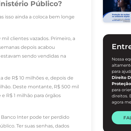
nistério Público?
 isso ainda a coloca bem longe
mil clientes vazados. Primeiro, a
Entr
s semanas depois acabou
s estavam sendo vendidas na
Nossa eq
altamente
para ajud
Direito D
a de R$ 10 milhões e, depois de
Proteção
milhão. Deste montante, R$ 500 mil
para orie
 e R$ 1 milhão para órgãos
direitos.
agora m
o Banco Inter pode ter perdido
FA
úblico. Ter suas senhas, dados