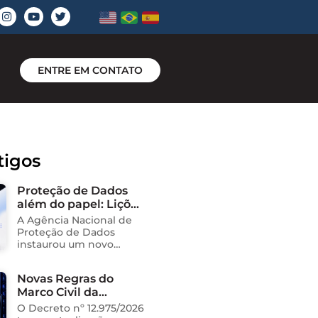
ENTRE EM CONTATO
tigos
Proteção de Dados
além do papel: Lições
do novo processo
A Agência Nacional de
sancionador da
Proteção de Dados
ANPD
instaurou um novo
processo administrativo
sancionador contra o
Novas Regras do
Instituto Saúde e
Marco Civil da
Cidadania (Isac),
organização social
Internet
O Decreto nº 12.975/2026
responsável pela gestão