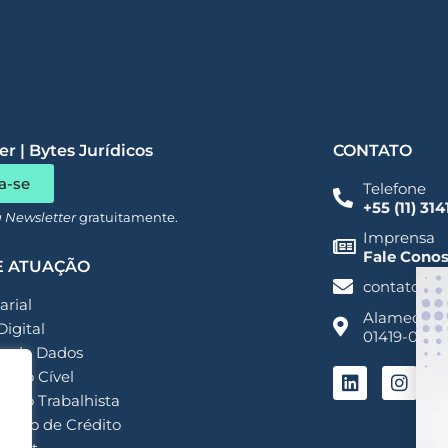
r | Bytes Jurídicos
CONTATO
a-se
Telefone
+55 (11) 31
a Newsletter
gratuitamente.
Imprensa
Fale Cono
E ATUAÇÃO
contato@a
rial
Alameda San
Digital
01419-001 -
o de Dados
ioso Cível
ioso Trabalhista
ação de Crédito