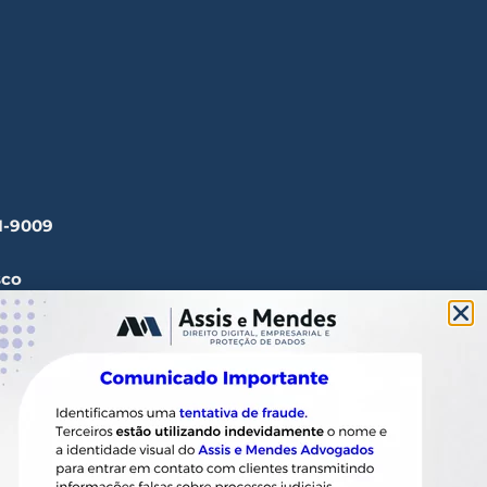
41-9009
sco
ssisemendes.com.br
tos, 1165 Paulista - CEP
 SP