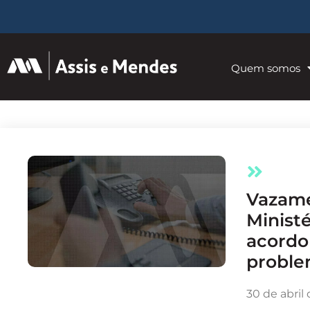
Quem somos
Vazamento de dados e
Ministé
acordo
probl
30 de abril