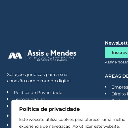
NewsLette
Inscrev
Assine noss
Soluções jurídicas para a sua
ÁREAS D
conexão com o mundo digital.
Empresa
Política de Privacidade
Direito 
Termos de Uso
Proteçã
Código de Conduta
Contenc
Política de privacidade
Política de Segurança da
Contenc
Informação
Este website utiliza cookies para oferecer uma melhor
Recuper
Trabalhe conosco
experiência de navegação. Ao utilizar este website,