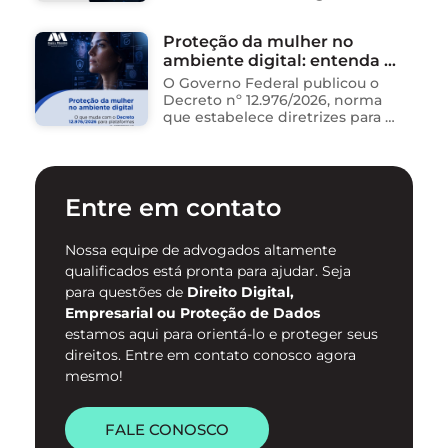
artificial para ganhar tempo:
resumem contratos, analisam
Proteção da mulher no
dados, redigem e-mails, geram
ambiente digital: entenda o
relatórios. O problema não está
na ferramenta. Está …
novo Decreto nº 12.976/2026
O Governo Federal publicou o
Decreto nº 12.976/2026, norma
que estabelece diretrizes para a
proteção de mulheres na
internet e para o
enfrentamento da violência
contra mulheres no ambiente
Entre em contato
digital. …
Nossa equipe de advogados altamente
qualificados está pronta para ajudar. Seja
para questões de
Direito Digital,
Empresarial ou Proteção de Dados
estamos aqui para orientá-lo e proteger seus
direitos. Entre em contato conosco agora
mesmo!
FALE CONOSCO