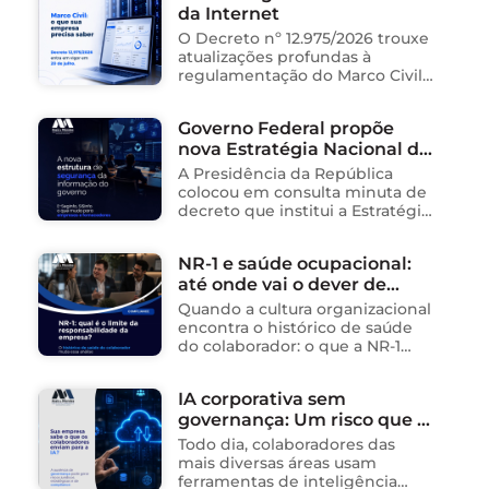
da Internet
pela gestão de unidades
públicas de saúde …
O Decreto nº 12.975/2026 trouxe
atualizações profundas à
regulamentação do Marco Civil
da Internet (Lei nº 12.965/2014),
impactando diretamente as
Governo Federal propõe
operações de empresas de
nova Estratégia Nacional de
tecnologia no Brasil. Para ajudar
na …
Segurança da Informação e
A Presidência da República
cria sistema integrado de
colocou em consulta minuta de
governança para órgãos
decreto que institui a Estratégia
Nacional de Segurança da
públicos
Informação (E-SegInfo) e o
NR-1 e saúde ocupacional:
Sistema Integrado de
até onde vai o dever de
Segurança da Informação
(SISInfo), estabelecendo …
cuidado da empresa?
Quando a cultura organizacional
encontra o histórico de saúde
do colaborador: o que a NR-1
exige A área de Tecnologia da
Informação consolidou-se como
IA corporativa sem
um dos ambientes mais
governança: Um risco que já
propícios para …
está acontecendo
Todo dia, colaboradores das
mais diversas áreas usam
ferramentas de inteligência