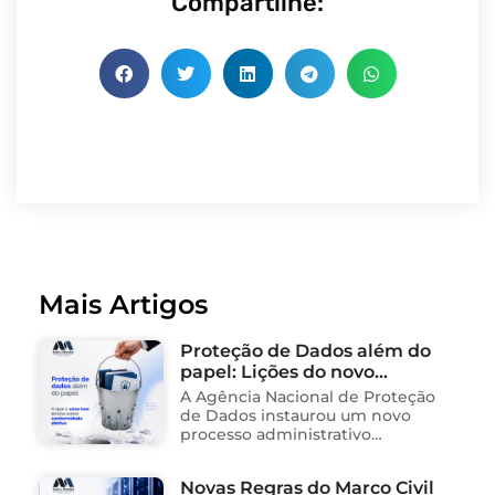
Compartilhe:
Mais Artigos
Proteção de Dados além do
papel: Lições do novo
processo sancionador da
A Agência Nacional de Proteção
ANPD
de Dados instaurou um novo
processo administrativo
sancionador contra o Instituto
Saúde e Cidadania (Isac),
Novas Regras do Marco Civil
organização social responsável