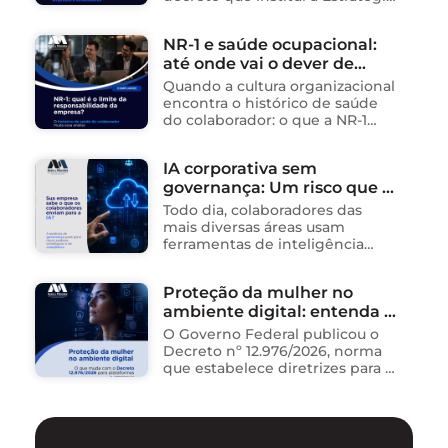
Nacional de Segurança da
públicos
Informação (E-SegInfo) e o
NR-1 e saúde ocupacional:
Sistema Integrado de
até onde vai o dever de
Segurança da Informação
(SISInfo), estabelecendo …
cuidado da empresa?
Quando a cultura organizacional
encontra o histórico de saúde
do colaborador: o que a NR-1
exige A área de Tecnologia da
Informação consolidou-se como
IA corporativa sem
um dos ambientes mais
governança: Um risco que já
propícios para …
está acontecendo
Todo dia, colaboradores das
mais diversas áreas usam
ferramentas de inteligência
artificial para ganhar tempo:
resumem contratos, analisam
Proteção da mulher no
dados, redigem e-mails, geram
ambiente digital: entenda o
relatórios. O problema não está
na ferramenta. Está …
novo Decreto nº 12.976/2026
O Governo Federal publicou o
Decreto nº 12.976/2026, norma
que estabelece diretrizes para a
proteção de mulheres na
internet e para o
enfrentamento da violência
contra mulheres no ambiente