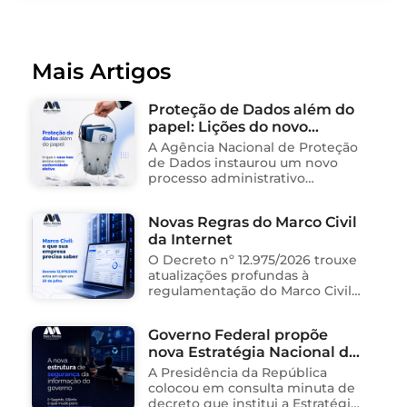
Mais Artigos
Proteção de Dados além do
papel: Lições do novo
processo sancionador da
A Agência Nacional de Proteção
ANPD
de Dados instaurou um novo
processo administrativo
sancionador contra o Instituto
Saúde e Cidadania (Isac),
Novas Regras do Marco Civil
organização social responsável
da Internet
pela gestão de unidades
públicas de saúde …
O Decreto nº 12.975/2026 trouxe
atualizações profundas à
regulamentação do Marco Civil
da Internet (Lei nº 12.965/2014),
impactando diretamente as
Governo Federal propõe
operações de empresas de
nova Estratégia Nacional de
tecnologia no Brasil. Para ajudar
na …
Segurança da Informação e
A Presidência da República
cria sistema integrado de
colocou em consulta minuta de
governança para órgãos
decreto que institui a Estratégia