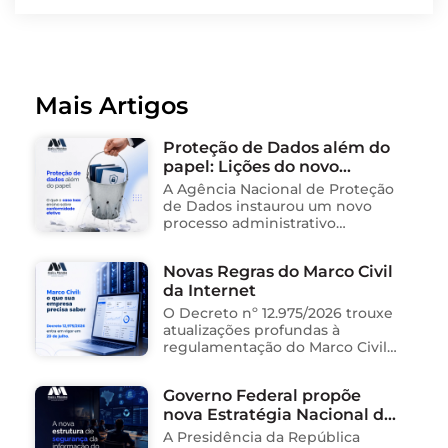
Mais Artigos
Proteção de Dados além do
papel: Lições do novo
processo sancionador da
A Agência Nacional de Proteção
ANPD
de Dados instaurou um novo
processo administrativo
sancionador contra o Instituto
Saúde e Cidadania (Isac),
Novas Regras do Marco Civil
organização social responsável
da Internet
pela gestão de unidades
públicas de saúde …
O Decreto nº 12.975/2026 trouxe
atualizações profundas à
regulamentação do Marco Civil
da Internet (Lei nº 12.965/2014),
impactando diretamente as
Governo Federal propõe
operações de empresas de
nova Estratégia Nacional de
tecnologia no Brasil. Para ajudar
na …
Segurança da Informação e
A Presidência da República