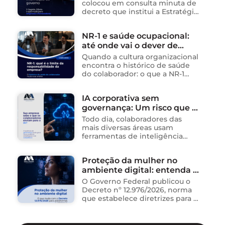
cria sistema integrado de
colocou em consulta minuta de
governança para órgãos
decreto que institui a Estratégia
Nacional de Segurança da
públicos
Informação (E-SegInfo) e o
NR-1 e saúde ocupacional:
Sistema Integrado de
até onde vai o dever de
Segurança da Informação
(SISInfo), estabelecendo …
cuidado da empresa?
Quando a cultura organizacional
encontra o histórico de saúde
do colaborador: o que a NR-1
exige A área de Tecnologia da
Informação consolidou-se como
IA corporativa sem
um dos ambientes mais
governança: Um risco que já
propícios para …
está acontecendo
Todo dia, colaboradores das
mais diversas áreas usam
ferramentas de inteligência
artificial para ganhar tempo:
resumem contratos, analisam
Proteção da mulher no
dados, redigem e-mails, geram
ambiente digital: entenda o
relatórios. O problema não está
na ferramenta. Está …
novo Decreto nº 12.976/2026
O Governo Federal publicou o
Decreto nº 12.976/2026, norma
que estabelece diretrizes para a
proteção de mulheres na
internet e para o
enfrentamento da violência