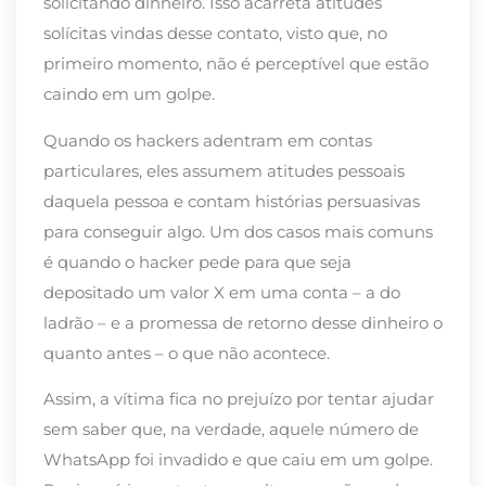
solicitando dinheiro.
Isso
acarreta
a
titudes
solícitas vindas desse contato, visto que, no
primeiro momento, não é
perceptível que estão
caindo em um golpe.
Quando os hackers adentram em contas
particulares, eles
assumem
atitudes pessoais
daquela pessoa e contam histórias persuasivas
para conseguir algo. Um dos casos
mais
comuns
é
quando o hacker
ped
e
para que seja
depositado um valor X em uma conta
– a do
ladrão –
e a promessa de
retorno desse dinheiro o
quanto antes – o que não acontece.
Assim, a vítima fica no prejuízo por tentar ajudar
sem saber que, na verdade, aquele número de
WhatsApp foi invadido
e
que
cai
u
em um golpe
.