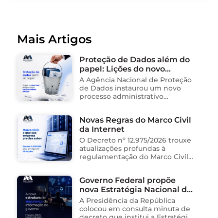
Mais Artigos
Proteção de Dados além do
papel: Lições do novo
processo sancionador da
A Agência Nacional de Proteção
ANPD
de Dados instaurou um novo
processo administrativo
sancionador contra o Instituto
Saúde e Cidadania (Isac),
Novas Regras do Marco Civil
organização social responsável
da Internet
pela gestão de unidades
públicas de saúde …
O Decreto nº 12.975/2026 trouxe
atualizações profundas à
regulamentação do Marco Civil
da Internet (Lei nº 12.965/2014),
impactando diretamente as
Governo Federal propõe
operações de empresas de
nova Estratégia Nacional de
tecnologia no Brasil. Para ajudar
na …
Segurança da Informação e
A Presidência da República
cria sistema integrado de
colocou em consulta minuta de
governança para órgãos
decreto que institui a Estratégia