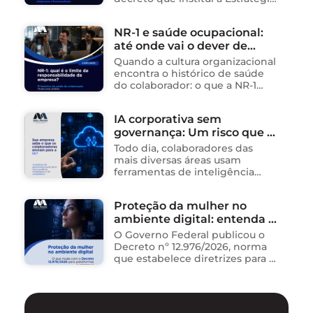
Nacional de Segurança da
públicos
Informação (E-SegInfo) e o
NR-1 e saúde ocupacional:
Sistema Integrado de
até onde vai o dever de
Segurança da Informação
(SISInfo), estabelecendo …
cuidado da empresa?
Quando a cultura organizacional
encontra o histórico de saúde
do colaborador: o que a NR-1
exige A área de Tecnologia da
Informação consolidou-se como
IA corporativa sem
um dos ambientes mais
governança: Um risco que já
propícios para …
está acontecendo
Todo dia, colaboradores das
mais diversas áreas usam
ferramentas de inteligência
artificial para ganhar tempo:
resumem contratos, analisam
Proteção da mulher no
dados, redigem e-mails, geram
ambiente digital: entenda o
relatórios. O problema não está
na ferramenta. Está …
novo Decreto nº 12.976/2026
O Governo Federal publicou o
Decreto nº 12.976/2026, norma
que estabelece diretrizes para a
proteção de mulheres na
internet e para o
enfrentamento da violência
contra mulheres no ambiente