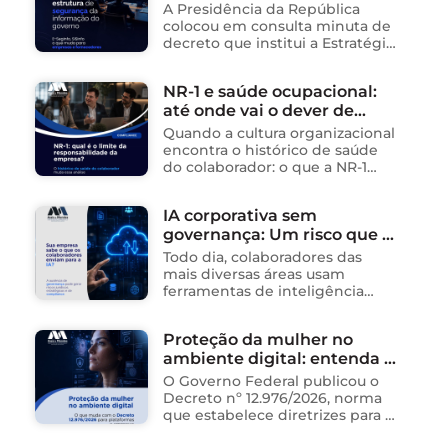
na …
Segurança da Informação e
A Presidência da República
cria sistema integrado de
colocou em consulta minuta de
governança para órgãos
decreto que institui a Estratégia
Nacional de Segurança da
públicos
Informação (E-SegInfo) e o
NR-1 e saúde ocupacional:
Sistema Integrado de
até onde vai o dever de
Segurança da Informação
(SISInfo), estabelecendo …
cuidado da empresa?
Quando a cultura organizacional
encontra o histórico de saúde
do colaborador: o que a NR-1
exige A área de Tecnologia da
Informação consolidou-se como
IA corporativa sem
um dos ambientes mais
governança: Um risco que já
propícios para …
está acontecendo
Todo dia, colaboradores das
mais diversas áreas usam
ferramentas de inteligência
artificial para ganhar tempo:
resumem contratos, analisam
Proteção da mulher no
dados, redigem e-mails, geram
ambiente digital: entenda o
relatórios. O problema não está
na ferramenta. Está …
novo Decreto nº 12.976/2026
O Governo Federal publicou o
Decreto nº 12.976/2026, norma
que estabelece diretrizes para a
proteção de mulheres na