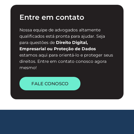
internet e para o
enfrentamento da violência
contra mulheres no ambiente
Entre em contato
digital. …
Nossa equipe de advogados altamente
qualificados está pronta para ajudar. Seja
para questões de
Direito Digital,
Empresarial ou Proteção de Dados
estamos aqui para orientá-lo e proteger seus
direitos. Entre em contato conosco agora
mesmo!
FALE CONOSCO