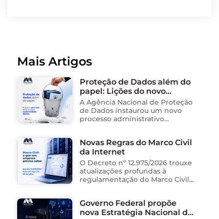
Mais Artigos
Proteção de Dados além do
papel: Lições do novo
processo sancionador da
A Agência Nacional de Proteção
ANPD
de Dados instaurou um novo
processo administrativo
sancionador contra o Instituto
Saúde e Cidadania (Isac),
Novas Regras do Marco Civil
organização social responsável
da Internet
pela gestão de unidades
públicas de saúde …
O Decreto nº 12.975/2026 trouxe
atualizações profundas à
regulamentação do Marco Civil
da Internet (Lei nº 12.965/2014),
impactando diretamente as
Governo Federal propõe
operações de empresas de
nova Estratégia Nacional de
tecnologia no Brasil. Para ajudar