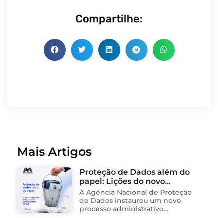
Compartilhe:
Mais Artigos
Proteção de Dados além do
papel: Lições do novo
processo sancionador da
A Agência Nacional de Proteção
ANPD
de Dados instaurou um novo
processo administrativo
sancionador contra o Instituto