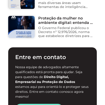
mais diversas áreas usam
ferramentas de inteligência
artificial para ganhar tempo:
resumem contratos, analisam
Proteção da mulher no
dados, redigem e-mails, geram
ambiente digital: entenda o
relatórios. O problema não está
na ferramenta. Está …
novo Decreto nº 12.976/2026
O Governo Federal publicou o
Decreto nº 12.976/2026, norma
que estabelece diretrizes para a
proteção de mulheres na
internet e para o
enfrentamento da violência
contra mulheres no ambiente
Entre em contato
digital. …
Nossa equipe de advogados altamente
qualificados está pronta para ajudar. Seja
para questões de
Direito Digital,
Empresarial ou Proteção de Dados
estamos aqui para orientá-lo e proteger seus
direitos. Entre em contato conosco agora
mesmo!