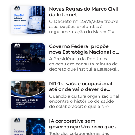
Saúde e Cidadania (Isac),
Novas Regras do Marco Civil
organização social responsável
da Internet
pela gestão de unidades
públicas de saúde …
O Decreto nº 12.975/2026 trouxe
atualizações profundas à
regulamentação do Marco Civil
da Internet (Lei nº 12.965/2014),
impactando diretamente as
Governo Federal propõe
operações de empresas de
nova Estratégia Nacional de
tecnologia no Brasil. Para ajudar
na …
Segurança da Informação e
A Presidência da República
cria sistema integrado de
colocou em consulta minuta de
governança para órgãos
decreto que institui a Estratégia
Nacional de Segurança da
públicos
Informação (E-SegInfo) e o
NR-1 e saúde ocupacional:
Sistema Integrado de
até onde vai o dever de
Segurança da Informação
(SISInfo), estabelecendo …
cuidado da empresa?
Quando a cultura organizacional
encontra o histórico de saúde
do colaborador: o que a NR-1
exige A área de Tecnologia da
Informação consolidou-se como
IA corporativa sem
um dos ambientes mais
governança: Um risco que já
propícios para …
está acontecendo
Todo dia, colaboradores das