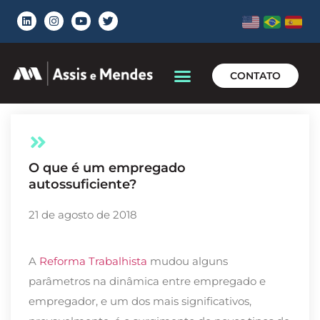
CONTATO
O que é um empregado
autossuficiente?
21 de agosto de 2018
A
Reforma Trabalhista
mudou alguns
parâmetros na dinâmica entre empregado e
empregador, e um dos mais significativos,