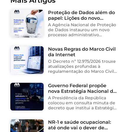
Mais Artigos
Proteção de Dados além do
papel: Lições do novo
processo sancionador da
A Agência Nacional de Proteção
ANPD
de Dados instaurou um novo
processo administrativo
sancionador contra o Instituto
Saúde e Cidadania (Isac),
Novas Regras do Marco Civil
organização social responsável
da Internet
pela gestão de unidades
públicas de saúde …
O Decreto nº 12.975/2026 trouxe
atualizações profundas à
regulamentação do Marco Civil
da Internet (Lei nº 12.965/2014),
impactando diretamente as
Governo Federal propõe
operações de empresas de
nova Estratégia Nacional de
tecnologia no Brasil. Para ajudar
na …
Segurança da Informação e
A Presidência da República
cria sistema integrado de
colocou em consulta minuta de
governança para órgãos
decreto que institui a Estratégia
Nacional de Segurança da
públicos
Informação (E-SegInfo) e o
NR-1 e saúde ocupacional:
Sistema Integrado de
até onde vai o dever de
Segurança da Informação