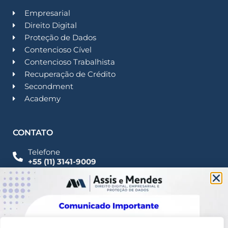
Empresarial
Direito Digital
Proteção de Dados
Contencioso Cível
Contencioso Trabalhista
Recuperação de Crédito
Secondment
Academy
CONTATO
Telefone
+55 (11) 3141-9009
Imprensa
Fale Conosco
contato@assisemendes.com.br
Alameda Santos, 1165 Paulista - CEP 01419-001 -
SP