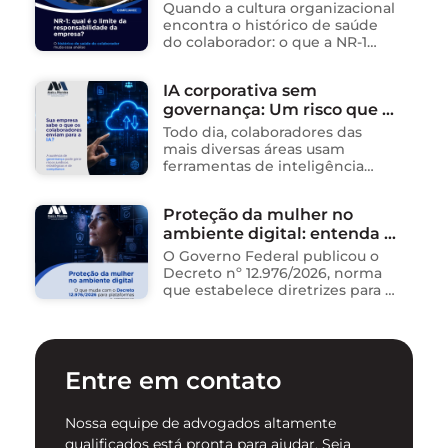
(SISInfo), estabelecendo …
cuidado da empresa?
Quando a cultura organizacional
encontra o histórico de saúde
do colaborador: o que a NR-1
exige A área de Tecnologia da
Informação consolidou-se como
IA corporativa sem
um dos ambientes mais
governança: Um risco que já
propícios para …
está acontecendo
Todo dia, colaboradores das
mais diversas áreas usam
ferramentas de inteligência
artificial para ganhar tempo:
resumem contratos, analisam
Proteção da mulher no
dados, redigem e-mails, geram
ambiente digital: entenda o
relatórios. O problema não está
na ferramenta. Está …
novo Decreto nº 12.976/2026
O Governo Federal publicou o
Decreto nº 12.976/2026, norma
que estabelece diretrizes para a
proteção de mulheres na
internet e para o
enfrentamento da violência
contra mulheres no ambiente
Entre em contato
digital. …
Nossa equipe de advogados altamente
qualificados está pronta para ajudar. Seja