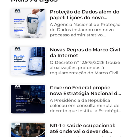
Proteção de Dados além do
papel: Lições do novo
processo sancionador da
A Agência Nacional de Proteção
ANPD
de Dados instaurou um novo
processo administrativo
sancionador contra o Instituto
Saúde e Cidadania (Isac),
Novas Regras do Marco Civil
organização social responsável
da Internet
pela gestão de unidades
públicas de saúde …
O Decreto nº 12.975/2026 trouxe
atualizações profundas à
regulamentação do Marco Civil
da Internet (Lei nº 12.965/2014),
impactando diretamente as
Governo Federal propõe
operações de empresas de
nova Estratégia Nacional de
tecnologia no Brasil. Para ajudar
na …
Segurança da Informação e
A Presidência da República
cria sistema integrado de
colocou em consulta minuta de
governança para órgãos
decreto que institui a Estratégia
Nacional de Segurança da
públicos
Informação (E-SegInfo) e o
NR-1 e saúde ocupacional:
Sistema Integrado de
até onde vai o dever de
Segurança da Informação
(SISInfo), estabelecendo …