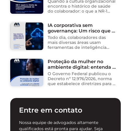
cuidado da empresa?
Quando a cultura organizacional
encontra o histórico de saúde
do colaborador: o que a NR-1
exige A área de Tecnologia da
Informação consolidou-se como
IA corporativa sem
um dos ambientes mais
governança: Um risco que já
propícios para …
está acontecendo
Todo dia, colaboradores das
mais diversas áreas usam
ferramentas de inteligência
artificial para ganhar tempo:
resumem contratos, analisam
Proteção da mulher no
dados, redigem e-mails, geram
ambiente digital: entenda o
relatórios. O problema não está
na ferramenta. Está …
novo Decreto nº 12.976/2026
O Governo Federal publicou o
Decreto nº 12.976/2026, norma
que estabelece diretrizes para a
proteção de mulheres na
internet e para o
enfrentamento da violência
contra mulheres no ambiente
Entre em contato
digital. …
Nossa equipe de advogados altamente
qualificados está pronta para ajudar. Seja