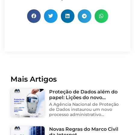
Mais Artigos
Proteção de Dados além do
papel: Lições do novo
processo sancionador da
A Agência Nacional de Proteção
ANPD
de Dados instaurou um novo
processo administrativo
sancionador contra o Instituto
Saúde e Cidadania (Isac),
Novas Regras do Marco Civil
organização social responsável
da Internet
pela gestão de unidades