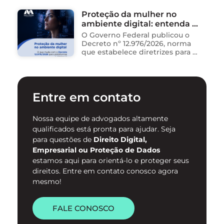
resumem contratos, analisam
Proteção da mulher no
dados, redigem e-mails, geram
ambiente digital: entenda o
relatórios. O problema não está
na ferramenta. Está …
novo Decreto nº 12.976/2026
O Governo Federal publicou o
Decreto nº 12.976/2026, norma
que estabelece diretrizes para a
proteção de mulheres na
internet e para o
enfrentamento da violência
contra mulheres no ambiente
Entre em contato
digital. …
Nossa equipe de advogados altamente
qualificados está pronta para ajudar. Seja
para questões de
Direito Digital,
Empresarial ou Proteção de Dados
estamos aqui para orientá-lo e proteger seus
direitos. Entre em contato conosco agora
mesmo!
FALE CONOSCO