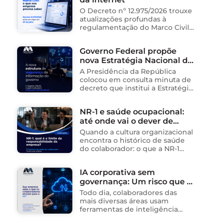
públicas de saúde …
O Decreto nº 12.975/2026 trouxe
atualizações profundas à
regulamentação do Marco Civil
da Internet (Lei nº 12.965/2014),
impactando diretamente as
Governo Federal propõe
operações de empresas de
nova Estratégia Nacional de
tecnologia no Brasil. Para ajudar
na …
Segurança da Informação e
A Presidência da República
cria sistema integrado de
colocou em consulta minuta de
governança para órgãos
decreto que institui a Estratégia
Nacional de Segurança da
públicos
Informação (E-SegInfo) e o
NR-1 e saúde ocupacional:
Sistema Integrado de
até onde vai o dever de
Segurança da Informação
(SISInfo), estabelecendo …
cuidado da empresa?
Quando a cultura organizacional
encontra o histórico de saúde
do colaborador: o que a NR-1
exige A área de Tecnologia da
Informação consolidou-se como
IA corporativa sem
um dos ambientes mais
governança: Um risco que já
propícios para …
está acontecendo
Todo dia, colaboradores das
mais diversas áreas usam
ferramentas de inteligência
artificial para ganhar tempo: