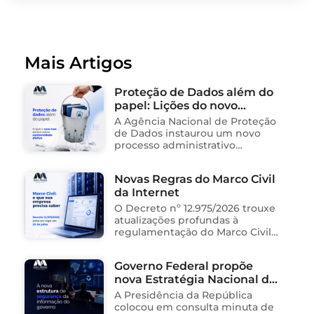
Mais Artigos
Proteção de Dados além do
papel: Lições do novo
processo sancionador da
A Agência Nacional de Proteção
ANPD
de Dados instaurou um novo
processo administrativo
sancionador contra o Instituto
Saúde e Cidadania (Isac),
Novas Regras do Marco Civil
organização social responsável
da Internet
pela gestão de unidades
públicas de saúde …
O Decreto nº 12.975/2026 trouxe
atualizações profundas à
regulamentação do Marco Civil
da Internet (Lei nº 12.965/2014),
impactando diretamente as
Governo Federal propõe
operações de empresas de
nova Estratégia Nacional de
tecnologia no Brasil. Para ajudar
na …
Segurança da Informação e
A Presidência da República
cria sistema integrado de
colocou em consulta minuta de