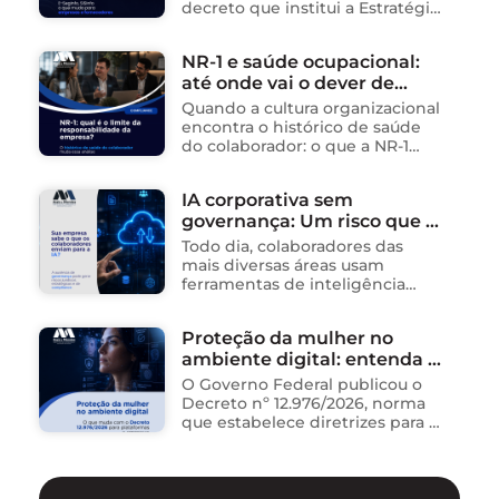
governança para órgãos
decreto que institui a Estratégia
Nacional de Segurança da
públicos
Informação (E-SegInfo) e o
NR-1 e saúde ocupacional:
Sistema Integrado de
até onde vai o dever de
Segurança da Informação
(SISInfo), estabelecendo …
cuidado da empresa?
Quando a cultura organizacional
encontra o histórico de saúde
do colaborador: o que a NR-1
exige A área de Tecnologia da
Informação consolidou-se como
IA corporativa sem
um dos ambientes mais
governança: Um risco que já
propícios para …
está acontecendo
Todo dia, colaboradores das
mais diversas áreas usam
ferramentas de inteligência
artificial para ganhar tempo:
resumem contratos, analisam
Proteção da mulher no
dados, redigem e-mails, geram
ambiente digital: entenda o
relatórios. O problema não está
na ferramenta. Está …
novo Decreto nº 12.976/2026
O Governo Federal publicou o
Decreto nº 12.976/2026, norma
que estabelece diretrizes para a
proteção de mulheres na
internet e para o
enfrentamento da violência
contra mulheres no ambiente