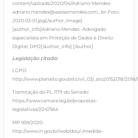
content/uploads/2020/04/Adriano-Mendes-
adriano.mendes@assisemendes.com_.br-Foto-
2020.03-01.jpg[/author_image]
[author_info]Adriano Mendes -Advogado
especialista em Proteção de Dados e Direito
Digital; DPO[/author_info] [/author]
Legislação citada:
LGPD:
http://www.planalto.gov.br/ccivil_03/_ato20152018/201
Tramitação do PL 1179 do Senado:
https://www.camara.leg.br/propostas-
legislativas/2247564
MP 959/2020:
http://www.in.gov.br/web/dou/-/medida-