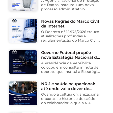
A Agência Nacional de Proteção
ANPD
de Dados instaurou um novo
processo administrativo
sancionador contra o Instituto
Saúde e Cidadania (Isac),
Novas Regras do Marco Civil
organização social responsável
da Internet
pela gestão de unidades
públicas de saúde …
O Decreto nº 12.975/2026 trouxe
atualizações profundas à
regulamentação do Marco Civil
da Internet (Lei nº 12.965/2014),
impactando diretamente as
Governo Federal propõe
operações de empresas de
nova Estratégia Nacional de
tecnologia no Brasil. Para ajudar
na …
Segurança da Informação e
A Presidência da República
cria sistema integrado de
colocou em consulta minuta de
governança para órgãos
decreto que institui a Estratégia
Nacional de Segurança da
públicos
Informação (E-SegInfo) e o
NR-1 e saúde ocupacional:
Sistema Integrado de
até onde vai o dever de
Segurança da Informação
(SISInfo), estabelecendo …
cuidado da empresa?
Quando a cultura organizacional
encontra o histórico de saúde
do colaborador: o que a NR-1
exige A área de Tecnologia da
Informação consolidou-se como