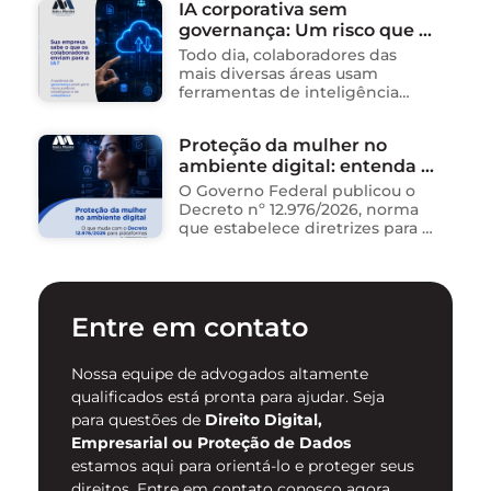
IA corporativa sem
um dos ambientes mais
governança: Um risco que já
propícios para …
está acontecendo
Todo dia, colaboradores das
mais diversas áreas usam
ferramentas de inteligência
artificial para ganhar tempo:
resumem contratos, analisam
Proteção da mulher no
dados, redigem e-mails, geram
ambiente digital: entenda o
relatórios. O problema não está
na ferramenta. Está …
novo Decreto nº 12.976/2026
O Governo Federal publicou o
Decreto nº 12.976/2026, norma
que estabelece diretrizes para a
proteção de mulheres na
internet e para o
enfrentamento da violência
contra mulheres no ambiente
Entre em contato
digital. …
Nossa equipe de advogados altamente
qualificados está pronta para ajudar. Seja
para questões de
Direito Digital,
Empresarial ou Proteção de Dados
estamos aqui para orientá-lo e proteger seus
direitos. Entre em contato conosco agora