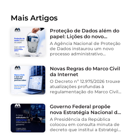
Mais Artigos
Proteção de Dados além do
papel: Lições do novo
processo sancionador da
A Agência Nacional de Proteção
ANPD
de Dados instaurou um novo
processo administrativo
sancionador contra o Instituto
Saúde e Cidadania (Isac),
Novas Regras do Marco Civil
organização social responsável
da Internet
pela gestão de unidades
públicas de saúde …
O Decreto nº 12.975/2026 trouxe
atualizações profundas à
regulamentação do Marco Civil
da Internet (Lei nº 12.965/2014),
impactando diretamente as
Governo Federal propõe
operações de empresas de
nova Estratégia Nacional de
tecnologia no Brasil. Para ajudar
na …
Segurança da Informação e
A Presidência da República
cria sistema integrado de
colocou em consulta minuta de
governança para órgãos
decreto que institui a Estratégia
Nacional de Segurança da
públicos