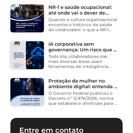
Informação (E-SegInfo) e o
NR-1 e saúde ocupacional:
Sistema Integrado de
até onde vai o dever de
Segurança da Informação
(SISInfo), estabelecendo …
cuidado da empresa?
Quando a cultura organizacional
encontra o histórico de saúde
do colaborador: o que a NR-1
exige A área de Tecnologia da
Informação consolidou-se como
IA corporativa sem
um dos ambientes mais
governança: Um risco que já
propícios para …
está acontecendo
Todo dia, colaboradores das
mais diversas áreas usam
ferramentas de inteligência
artificial para ganhar tempo:
resumem contratos, analisam
Proteção da mulher no
dados, redigem e-mails, geram
ambiente digital: entenda o
relatórios. O problema não está
na ferramenta. Está …
novo Decreto nº 12.976/2026
O Governo Federal publicou o
Decreto nº 12.976/2026, norma
que estabelece diretrizes para a
proteção de mulheres na
internet e para o
enfrentamento da violência
contra mulheres no ambiente
Entre em contato
digital. …